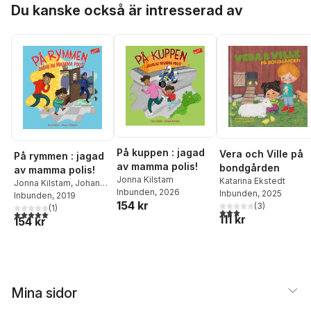
Hoppa över listan
Du kanske också är intresserad av
På kuppen : jagad
Vera och Ville på
På rymmen : jagad
av mamma polis!
bondgården
av mamma polis!
Jonna Kilstam
Katarina Ekstedt
Jonna Kilstam
,
Johanna
Inbunden
, 2026
Inbunden
, 2025
Arpiainen
Inbunden
, 2019
154 kr
(
3
)
(
1
)
3,0
utav 5 stjärnor. Tota
5,0
utav 5 stjärnor. Totalt antal röster:
111 kr
154 kr
Mina sidor