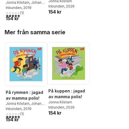
Jonna Kilstam
Jonna Kilstam
,
Johanna
Inbunden
, 2026
Arpiainen
Inbunden
, 2019
154 kr
(
1
)
5,0
utav 5 stjärnor. Totalt antal röster:
154 kr
Hoppa över listan
Mer från samma serie
På kuppen : jagad
På rymmen : jagad
av mamma polis!
av mamma polis!
Jonna Kilstam
Jonna Kilstam
,
Johanna
Inbunden
, 2026
Arpiainen
Inbunden
, 2019
154 kr
(
1
)
5,0
utav 5 stjärnor. Totalt antal röster:
154 kr