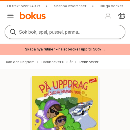
Fri frakt över 249 kr
•
Snabba leveranser
•
Billiga böcker
Sök bok, spel, pussel, penna...
Skapa nya rutiner – hälsoböcker upp till 50% →
Barn och ungdom
Barnböcker 0-3 år
Pekböcker