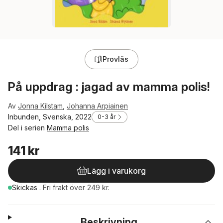
Provläs
På uppdrag : jagad av mamma polis!
Av
Jonna Kilstam
,
Johanna Arpiainen
Inbunden, Svenska, 2022
0-3 år
Del i serien
Mamma polis
141 kr
Lägg i varukorg
Skickas
.
Fri frakt över 249 kr.
Beskrivning