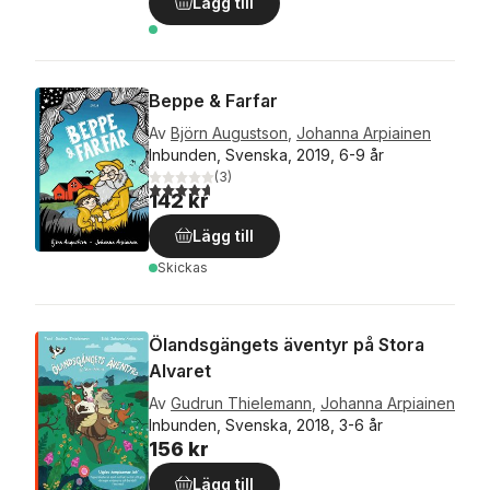
Lägg till
Beppe & Farfar
Av
Björn Augustson
,
Johanna Arpiainen
Inbunden, Svenska, 2019, 6-9 år
(
3
)
4,7
utav 5 stjärnor. Totalt antal röster:
142 kr
Lägg till
Skickas
Ölandsgängets äventyr på Stora
Alvaret
Av
Gudrun Thielemann
,
Johanna Arpiainen
Inbunden, Svenska, 2018, 3-6 år
156 kr
Lägg till