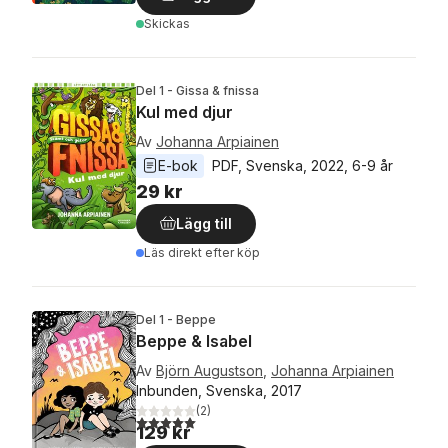
Skickas
Del 1 - Gissa & fnissa
Kul med djur
Av
Johanna Arpiainen
E-bok
PDF
, 
Svenska
, 
2022
, 
6-9 år
29 kr
Lägg till
Läs direkt efter köp
Del 1 - Beppe
Beppe & Isabel
Av
Björn Augustson
,
Johanna Arpiainen
Inbunden, Svenska, 2017
(
2
)
5,0
utav 5 stjärnor. Totalt antal röster:
129 kr