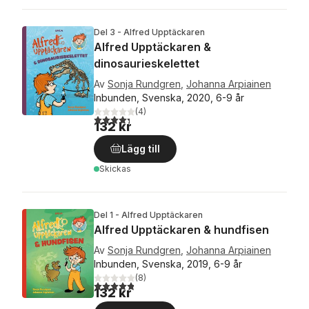
Del 3 - Alfred Upptäckaren
Alfred Upptäckaren &
dinosaurieskelettet
Av
Sonja Rundgren
,
Johanna Arpiainen
Inbunden, Svenska, 2020, 6-9 år
(
4
)
4,3
utav 5 stjärnor. Totalt antal röster:
132 kr
Lägg till
Skickas
Del 1 - Alfred Upptäckaren
Alfred Upptäckaren & hundfisen
Av
Sonja Rundgren
,
Johanna Arpiainen
Inbunden, Svenska, 2019, 6-9 år
(
8
)
4,8
utav 5 stjärnor. Totalt antal röster:
132 kr