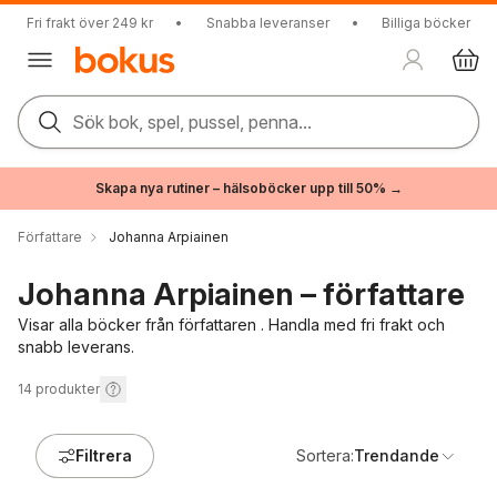
Fri frakt över 249 kr
•
Snabba leveranser
•
Billiga böcker
Sök bok, spel, pussel, penna...
Skapa nya rutiner – hälsoböcker upp till 50% →
Författare
Johanna Arpiainen
Johanna Arpiainen – författare
Visar alla böcker från författaren . Handla med fri frakt och
snabb leverans.
14
produkter
Filtrera
Sortera:
Trendande