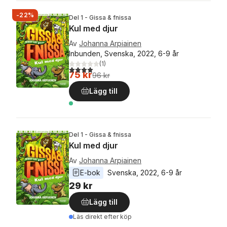
-22%
Del 1 - Gissa & fnissa
Kul med djur
Av
Johanna Arpiainen
Inbunden, Svenska, 2022, 6-9 år
(
1
)
4,0
utav 5 stjärnor. Totalt antal röster:
75 kr
96 kr
Lägg till
Del 1 - Gissa & fnissa
Kul med djur
Av
Johanna Arpiainen
E-bok
Svenska
, 
2022
, 
6-9 år
29 kr
Lägg till
Läs direkt efter köp