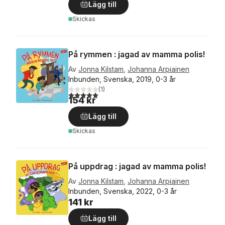
Lägg till
Skickas
På rymmen : jagad av mamma polis!
Av
Jonna Kilstam
,
Johanna Arpiainen
Inbunden, Svenska, 2019, 0-3 år
(
1
)
5,0
utav 5 stjärnor. Totalt antal röster:
154 kr
Lägg till
Skickas
På uppdrag : jagad av mamma polis!
Av
Jonna Kilstam
,
Johanna Arpiainen
Inbunden, Svenska, 2022, 0-3 år
141 kr
Lägg till