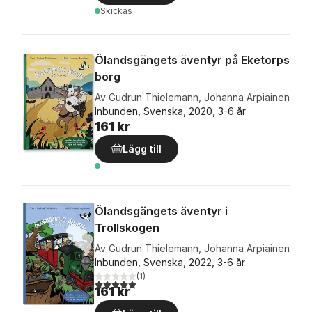
Skickas
Ölandsgängets äventyr på Eketorps
borg
Av
Gudrun Thielemann
,
Johanna Arpiainen
Inbunden, Svenska, 2020, 3-6 år
161 kr
Lägg till
Ölandsgängets äventyr i
Trollskogen
Av
Gudrun Thielemann
,
Johanna Arpiainen
Inbunden, Svenska, 2022, 3-6 år
(
1
)
5,0
utav 5 stjärnor. Totalt antal röster:
161 kr