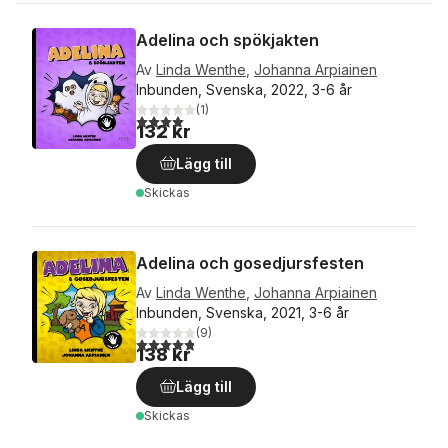
Adelina och spökjakten
Av
Linda Wenthe
,
Johanna Arpiainen
Inbunden, Svenska, 2022, 3-6 år
(
1
)
4,0
utav 5 stjärnor. Totalt antal röster:
132 kr
Lägg till
Skickas
Adelina och gosedjursfesten
Av
Linda Wenthe
,
Johanna Arpiainen
Inbunden, Svenska, 2021, 3-6 år
(
9
)
4,8
utav 5 stjärnor. Totalt antal röster:
138 kr
Lägg till
Skickas