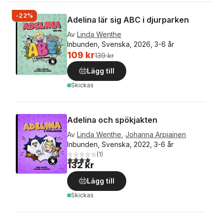
-22%
Adelina lär sig ABC i djurparken
Av
Linda Wenthe
Inbunden, Svenska, 2026, 3-6 år
109 kr
139 kr
Lägg till
Skickas
Adelina och spökjakten
Av
Linda Wenthe
,
Johanna Arpiainen
Inbunden, Svenska, 2022, 3-6 år
(
1
)
4,0
utav 5 stjärnor. Totalt antal röster:
132 kr
Lägg till
Skickas