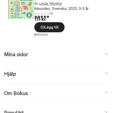
Av
Linda Wenthe
Inbunden, Svenska, 2023, 0-3 år
(
2
)
5,0
utav 5 stjärnor. Totalt antal röster:
111 kr
Lägg till
Skickas
Mina sidor
Hjälp
Om Bokus
Populärt