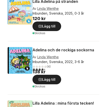
Lilla Adelina på stranden
Av
Linda Wenthe
Inbunden, Svenska, 2025, 0-3 år
120 kr
Lägg till
Skickas
Adelina och de rockiga sockorna
Av
Linda Wenthe
Inbunden, Svenska, 2022, 3-6 år
(
4
)
4,3
utav 5 stjärnor. Totalt antal röster:
138 kr
Lägg till
Skickas
Lilla Adelina : mina första tecken!