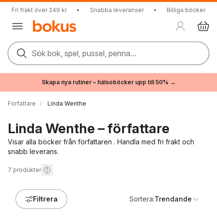
Fri frakt över 249 kr
•
Snabba leveranser
•
Billiga böcker
Sök bok, spel, pussel, penna...
Skapa nya rutiner – hälsoböcker upp till 50% →
Författare
Linda Wenthe
Linda Wenthe – författare
Visar alla böcker från författaren . Handla med fri frakt och
snabb leverans.
7
produkter
Filtrera
Sortera:
Trendande