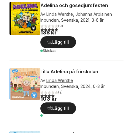
Adelina och gosedjursfesten
Av
Linda Wenthe
,
Johanna Arpiainen
Inbunden, Svenska, 2021, 3-6 år
(
9
)
4,8
utav 5 stjärnor. Totalt antal röster:
138 kr
Lägg till
Skickas
Lilla Adelina på förskolan
Av
Linda Wenthe
Inbunden, Svenska, 2024, 0-3 år
(
2
)
4,0
utav 5 stjärnor. Totalt antal röster:
103 kr
Lägg till