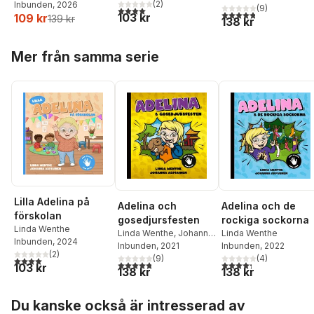
(
2
)
Inbunden
, 2026
(
9
)
4,0
utav 5 stjärnor. Totalt antal röster:
4,8
utav 5 stjärnor. Tota
103 kr
109 kr
139 kr
138 kr
Hoppa över listan
Mer från samma serie
Lilla Adelina på
Adelina och
Adelina och de
förskolan
gosedjursfesten
rockiga sockorna
Linda Wenthe
Linda Wenthe
,
Johanna
Linda Wenthe
Inbunden
, 2024
Arpiainen
Inbunden
, 2021
Inbunden
, 2022
(
2
)
(
9
)
(
4
)
4,0
utav 5 stjärnor. Totalt antal röster:
4,8
utav 5 stjärnor. Totalt antal röster:
4,3
utav 5 stjärnor. Tota
103 kr
138 kr
138 kr
Hoppa över listan
Du kanske också är intresserad av