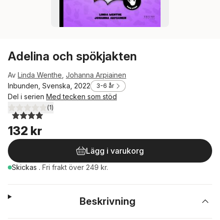
Adelina och spökjakten
Av
Linda Wenthe
,
Johanna Arpiainen
Inbunden, Svenska, 2022
3-6 år
Del i serien
Med tecken som stöd
(
1
)
4,0
utav 5 stjärnor. Totalt antal röster:
132 kr
Lägg i varukorg
Skickas
.
Fri frakt över 249 kr.
Beskrivning