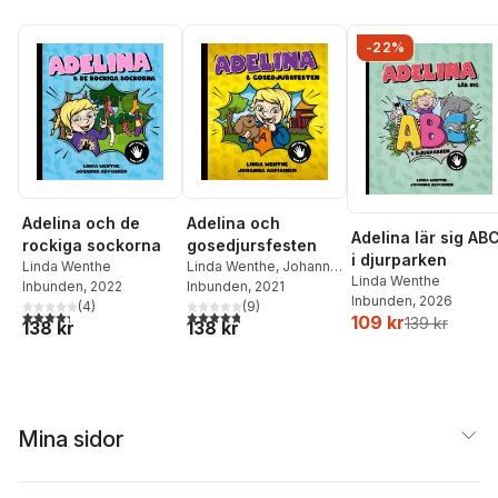
-22%
Adelina och de
Adelina och
Adelina lär sig AB
rockiga sockorna
gosedjursfesten
i djurparken
Linda Wenthe
Linda Wenthe
,
Johanna
Linda Wenthe
Inbunden
, 2022
Arpiainen
Inbunden
, 2021
Inbunden
, 2026
(
4
)
(
9
)
4,3
utav 5 stjärnor. Totalt antal röster:
4,8
utav 5 stjärnor. Totalt antal röster:
109 kr
139 kr
138 kr
138 kr
Mina sidor