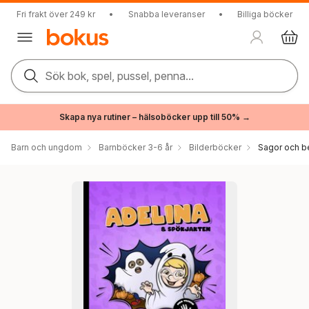
Fri frakt över 249 kr
•
Snabba leveranser
•
Billiga böcker
Sök bok, spel, pussel, penna...
Skapa nya rutiner – hälsoböcker upp till 50% →
Barn och ungdom
Barnböcker 3-6 år
Bilderböcker
Sagor och be