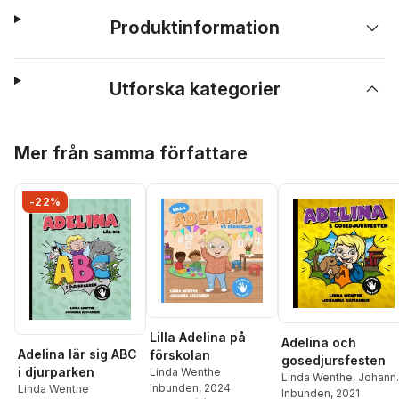
Produktinformation
Utforska kategorier
Hoppa över listan
Mer från samma författare
-22%
Lilla Adelina på
Adelina och
Adelina lär sig ABC
förskolan
gosedjursfesten
i djurparken
Linda Wenthe
Linda Wenthe
,
Johann
Inbunden
, 2024
Linda Wenthe
Arpiainen
Inbunden
, 2021