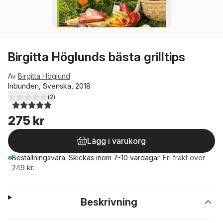
Birgitta Höglunds bästa grilltips
Av
Birgitta Höglund
Inbunden, Svenska, 2018
(
2
)
5,0
utav 5 stjärnor. Totalt antal röster:
275 kr
Lägg i varukorg
Beställningsvara.
Skickas
inom 7-10 vardagar
.
Fri frakt över
249 kr.
Beskrivning