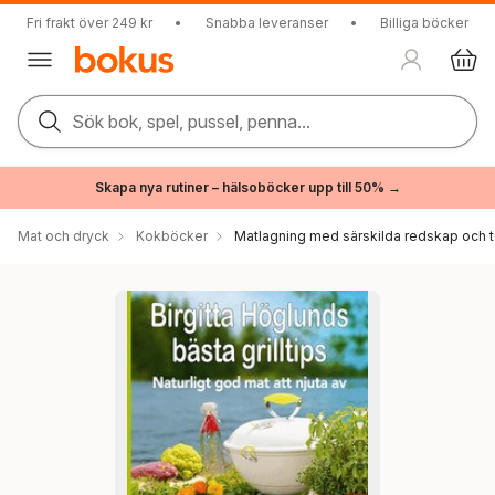
Fri frakt över 249 kr
•
Snabba leveranser
•
Billiga böcker
Sök bok, spel, pussel, penna...
Skapa nya rutiner – hälsoböcker upp till 50% →
Mat och dryck
Kokböcker
Matlagning med särskilda redskap och t