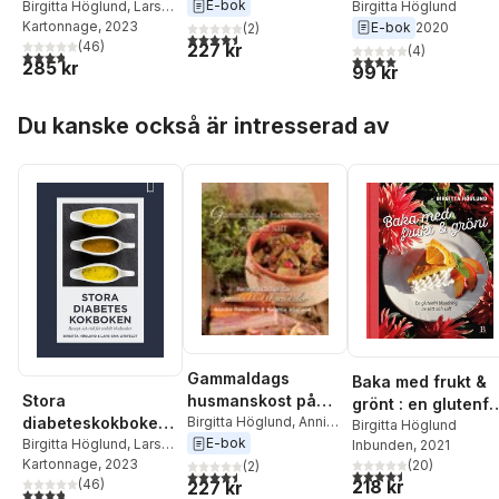
Dahlqvist
E-bok
friskare liv
Birgitta Höglund
recept och råd för
Birgitta Höglund
,
Lars-
Erik Litsfeldt
Kartonnage
, 2023
E-bok
2020
stabilt blodsocker
(
2
)
4,5
utav 5 stjärnor. Totalt antal röster:
(
46
)
227 kr
(
4
)
3,8
utav 5 stjärnor. Totalt antal röster:
4,0
utav 5 stjärnor. Tota
285 kr
99 kr
Hoppa över listan
Du kanske också är intresserad av
Gammaldags
Baka med frukt &
Stora
husmanskost på
grönt : en glutenfr
diabeteskokboken :
nytt sätt
Birgitta Höglund
,
Annika
blandning av sött
Birgitta Höglund
Dahlqvist
E-bok
recept och råd för
Birgitta Höglund
,
Lars-
Inbunden
, 2021
och salt
Erik Litsfeldt
Kartonnage
, 2023
(
20
)
stabilt blodsocker
(
2
)
4,5
utav 5 stjärnor. Tota
4,5
utav 5 stjärnor. Totalt antal röster:
218 kr
(
46
)
227 kr
3,8
utav 5 stjärnor. Totalt antal röster: