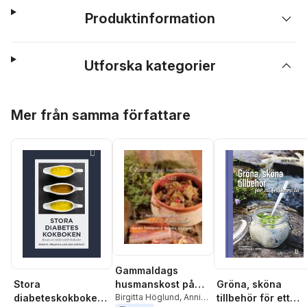
Produktinformation
Utforska kategorier
Hoppa över listan
Mer från samma författare
Gammaldags
Gröna, sköna
Stora
husmanskost på
tillbehör för ett
diabeteskokboken :
nytt sätt
Birgitta Höglund
,
Annika