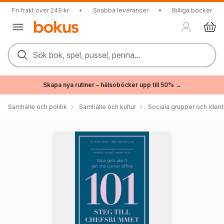
Fri frakt över 249 kr
•
Snabba leveranser
•
Billiga böcker
Sök bok, spel, pussel, penna...
Skapa nya rutiner – hälsoböcker upp till 50% →
Samhälle och politik
Samhälle och kultur
Sociala grupper och ident