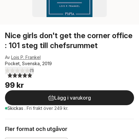
Nice girls don't get the corner office
: 101 steg till chefsrummet
Av
Lois P. Frankel
Pocket, Svenska, 2019
(
1
)
5,0
utav 5 stjärnor. Totalt antal röster:
99 kr
Lägg i varukorg
Skickas
.
Fri frakt över 249 kr.
Fler format och utgåvor