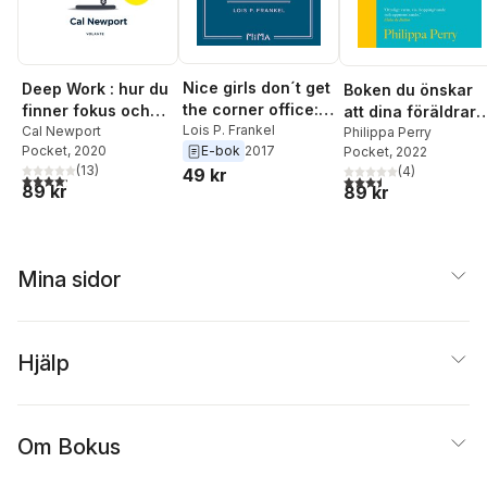
Nice girls don´t get
Deep Work : hur du
Boken du önskar
the corner office:
finner fokus och
att dina föräldrar
101 steg till
Lois P. Frankel
djupjobbar i en
Cal Newport
hade läst (och so
Philippa Perry
Pocket
, 2020
E-bok
2017
Pocket
, 2022
chefsrummet
distraherande
dina barn kommer
(
13
)
(
4
)
49 kr
värld - strategier
att tacka dig för at
4,2
utav 5 stjärnor. Totalt antal röster:
3,5
utav 5 stjärnor. Tota
89 kr
89 kr
för kontroll, mindre
du läste)
stress och digital
minimalism
Mina sidor
Hjälp
Om Bokus