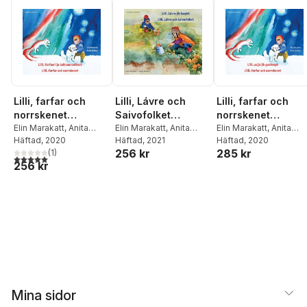
Lilli, farfar och
Lilli, Lávre och
Lilli, farfar och
norrskenet
Saivofolket
norrskenet
(meänkieli och
Elin Marakatt
,
Anita
(sydsamiska och
Elin Marakatt
,
Anita
(sydsamiska och
Elin Marakatt
,
Anita
Midbjer
Häftad
, 2020
Midbjer
Häftad
, 2021
Midbjer
Häftad
, 2020
svenska)
svenska)
svenska)
256 kr
285 kr
(
1
)
5,0
utav 5 stjärnor. Totalt antal röster:
256 kr
Mina sidor