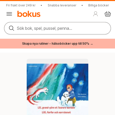
Fri frakt över 249 kr
•
Snabba leveranser
•
Billiga böcker
Sök bok, spel, pussel, penna...
Skapa nya rutiner – hälsoböcker upp till 50% →