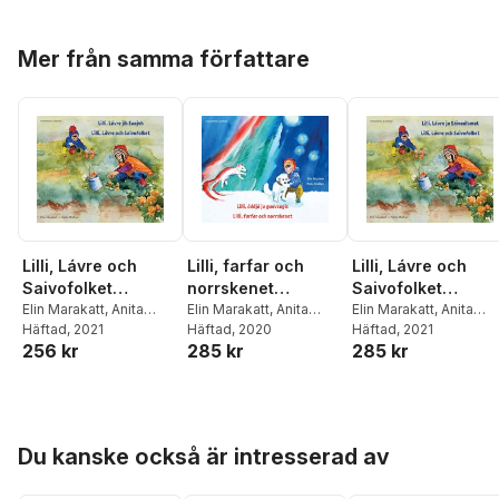
Hoppa över listan
Mer från samma författare
Lilli, farfar och
Lilli, Lávre och
Lilli, Lávre och
norrskenet
Saivofolket
Saivofolket
(lulesamiska och
Elin Marakatt
,
Anita
(sydsamiska och
Elin Marakatt
,
Anita
(nordsamiska och
Elin Marakatt
,
Anita
Midbjer
Häftad
, 2020
Midbjer
Häftad
, 2021
Midbjer
Häftad
, 2021
svenska)
svenska)
svenska )
285 kr
256 kr
285 kr
Hoppa över listan
Du kanske också är intresserad av