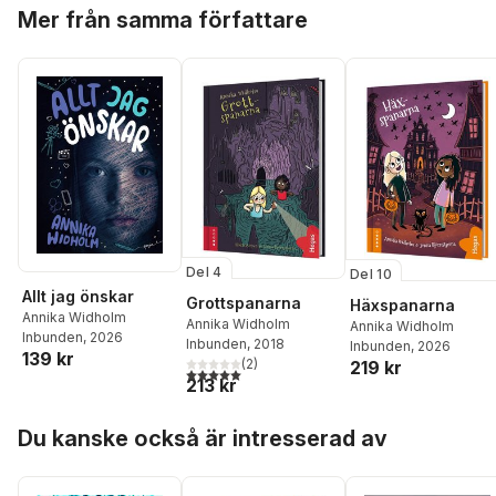
Hoppa över listan
Mer från samma författare
Del 4
Del 10
Allt jag önskar
Grottspanarna
Häxspanarna
Annika Widholm
Annika Widholm
Annika Widholm
Inbunden
, 2026
Inbunden
, 2018
Inbunden
, 2026
139 kr
(
2
)
219 kr
5,0
utav 5 stjärnor. Totalt antal röster:
213 kr
Hoppa över listan
Du kanske också är intresserad av