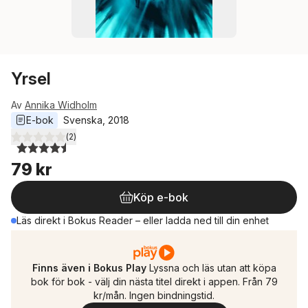
Yrsel
Av
Annika Widholm
E-bok
Svenska
, 
2018
(
2
)
4,5
utav 5 stjärnor. Totalt antal röster:
79 kr
Köp e-bok
Läs direkt i Bokus Reader – eller ladda ned till din enhet
Finns även i Bokus Play
Lyssna och läs utan att köpa
bok för bok - välj din nästa titel direkt i appen. Från 79
kr/mån. Ingen bindningstid.