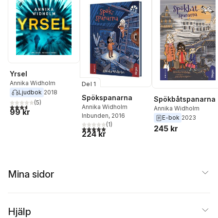
Yrsel
Annika Widholm
Del 1
Ljudbok
2018
Spökspanarna
Spökbåtspanarna
(
5
)
3,6
utav 5 stjärnor. Totalt antal röster:
Annika Widholm
Annika Widholm
99 kr
Inbunden
, 2016
E-bok
2023
(
1
)
245 kr
5,0
utav 5 stjärnor. Totalt antal röster:
224 kr
Mina sidor
Hjälp