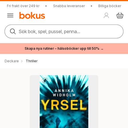
Fri frakt över 249 kr
•
Snabba leveranser
•
Billiga böcker
Sök bok, spel, pussel, penna...
Skapa nya rutiner – hälsoböcker upp till 50% →
Deckare
Thriller