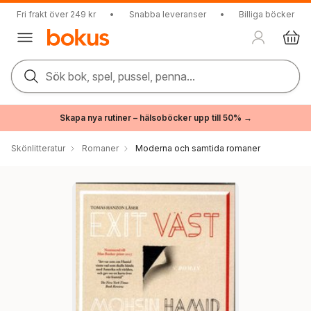
Fri frakt över 249 kr
•
Snabba leveranser
•
Billiga böcker
Sök bok, spel, pussel, penna...
Skapa nya rutiner – hälsoböcker upp till 50% →
Skönlitteratur
Romaner
Moderna och samtida romaner