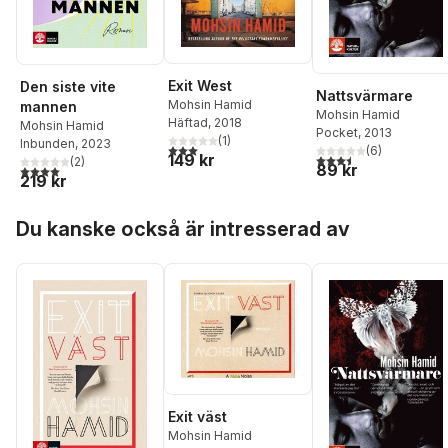
Exit West
Den siste vite
Nattsvärmare
Mohsin Hamid
mannen
Mohsin Hamid
Häftad
, 2018
Mohsin Hamid
Pocket
, 2013
(
1
)
Inbunden
, 2023
3,0
utav 5 stjärnor. Totalt antal röster:
(
6
)
149 kr
3,5
utav 5 stjärnor. Tota
(
2
)
89 kr
4,0
utav 5 stjärnor. Totalt antal röster:
219 kr
Hoppa över listan
Du kanske också är intresserad av
Exit väst
Mohsin Hamid