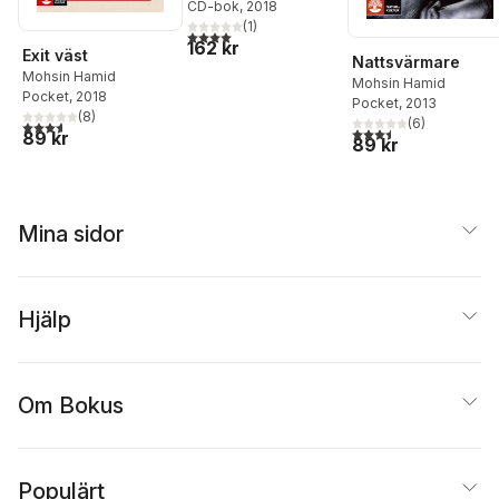
CD-bok
, 2018
(
1
)
4,0
utav 5 stjärnor. Totalt antal röster:
162 kr
Exit väst
Nattsvärmare
Mohsin Hamid
Mohsin Hamid
Pocket
, 2018
Pocket
, 2013
(
8
)
(
6
)
3,6
utav 5 stjärnor. Totalt antal röster:
3,5
utav 5 stjärnor. Tota
89 kr
89 kr
Mina sidor
Hjälp
Om Bokus
Populärt