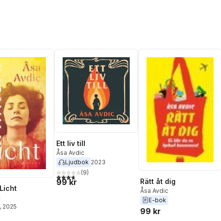
Ett liv till
Åsa Avdic
Ljudbok
2023
(
9
)
3,7
utav 5 stjärnor. Totalt antal röster:
Rätt åt dig
99 kr
Licht
Åsa Avdic
c
E-bok
, 2025
99 kr