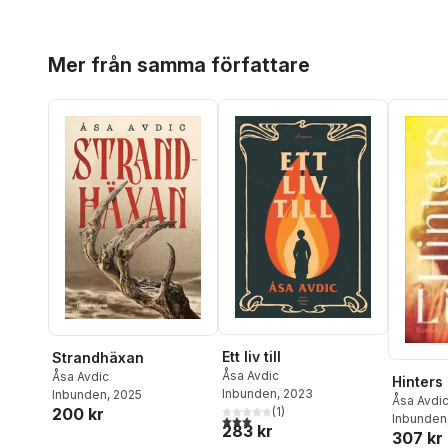
Hoppa över listan
Mer från samma författare
Ett liv till
Strandhäxan
Åsa Avdic
Åsa Avdic
Hinters 
Inbunden
, 2023
Inbunden
, 2025
Åsa Avdi
200 kr
(
1
)
Inbunden
3,0
utav 5 stjärnor. Totalt antal röster:
283 kr
307 kr