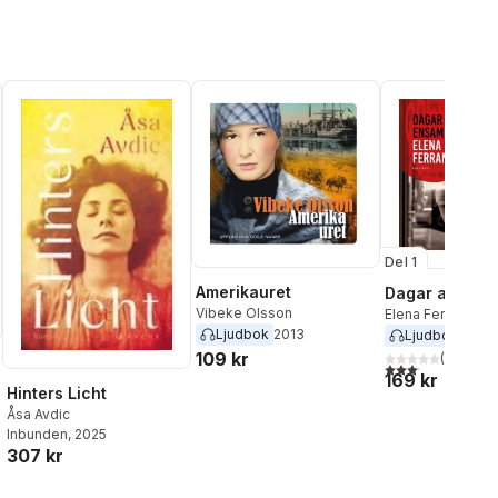
Del 1
Amerikauret
Dagar av ens
Vibeke Olsson
Elena Ferrante
Ljudbok
2013
Ljudbok
2017
109 kr
(
19
)
3,1
utav 5 stjärnor.
169 kr
Hinters Licht
Åsa Avdic
Inbunden
, 2025
al röster:
307 kr