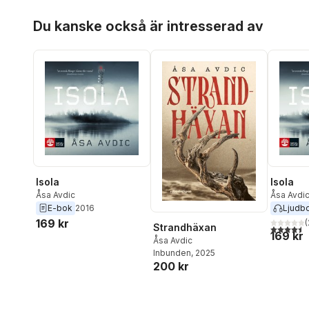
Hoppa över listan
Du kanske också är intresserad av
Isola
Isola
Åsa Avdic
Åsa Avdi
E-bok
2016
Ljudb
169 kr
(
Strandhäxan
4,5
utav 5 
169 kr
Åsa Avdic
Inbunden
, 2025
200 kr