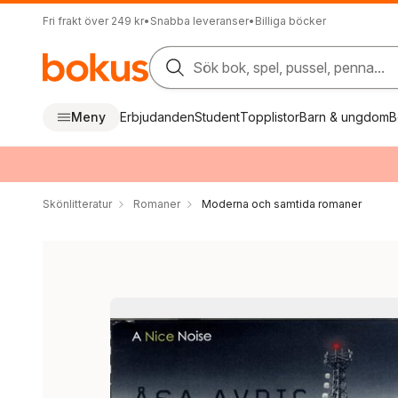
Fri frakt över 249 kr
•
Snabba leveranser
•
Billiga böcker
Sök bok, spel, pussel, penna...
Meny
Erbjudanden
Student
Topplistor
Barn & ungdom
B
Skönlitteratur
Romaner
Moderna och samtida romaner