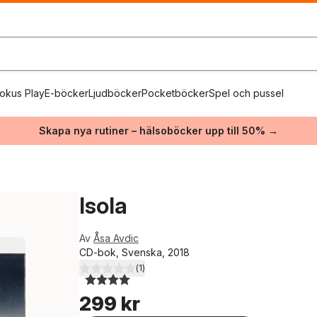
okus Play
E-böcker
Ljudböcker
Pocketböcker
Spel och pussel
Skapa nya rutiner – hälsoböcker upp till 50% →
Isola
Av
Åsa Avdic
CD-bok, Svenska, 2018
(
1
)
4,0
utav 5 stjärnor. Totalt antal röster:
299 kr