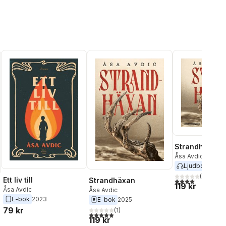
Strandhäxan
Åsa Avdic
Ljudbok
2025
(
9
)
Ett liv till
Strandhäxan
4,0
utav 5 stjärnor
119 kr
Åsa Avdic
Åsa Avdic
E-bok
2023
E-bok
2025
79 kr
(
1
)
5,0
utav 5 stjärnor. Totalt antal röster:
119 kr