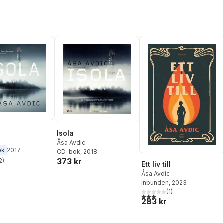
Isola
c
Åsa Avdic
ok
2017
CD-bok
, 2018
373 kr
2
)
Ett liv till
stjärnor. Totalt antal röster:
Åsa Avdic
Inbunden
, 2023
(
1
)
3,0
utav 5 stjärnor. Totalt ant
283 kr