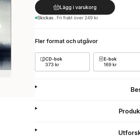
Lägg i varukorg
Skickas
.
Fri frakt över 249 kr.
Fler format och utgåvor
CD-bok
E-bok
373 kr
169 kr
Be
Produk
Utfors