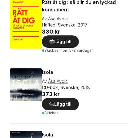
Rätt åt dig : så blir du en lyckad
konsument
Av
Åsa Avdic
Häftad, Svenska, 2017
330 kr
Lägg till
Skickas
inom 5-8 vardagar
Isola
Av
Åsa Avdic
CD-bok, Svenska, 2018
373 kr
Lägg till
Skickas
Isola