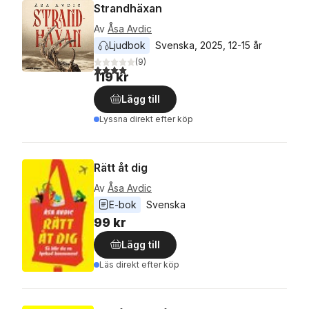
Strandhäxan
Av
Åsa Avdic
Ljudbok
Svenska
, 
2025
, 
12-15 år
(
9
)
4,0
utav 5 stjärnor. Totalt antal röster:
119 kr
Lägg till
Lyssna direkt efter köp
Rätt åt dig
Av
Åsa Avdic
E-bok
Svenska
99 kr
Lägg till
Läs direkt efter köp