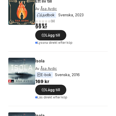
Ett liv till
Av
Åsa Avdic
Ljudbok
Svenska
, 
2023
(
9
)
3,7
utav 5 stjärnor. Totalt antal röster:
99 kr
Lägg till
Lyssna direkt efter köp
Isola
Av
Åsa Avdic
E-bok
Svenska
, 
2016
169 kr
Lägg till
Läs direkt efter köp
Isola