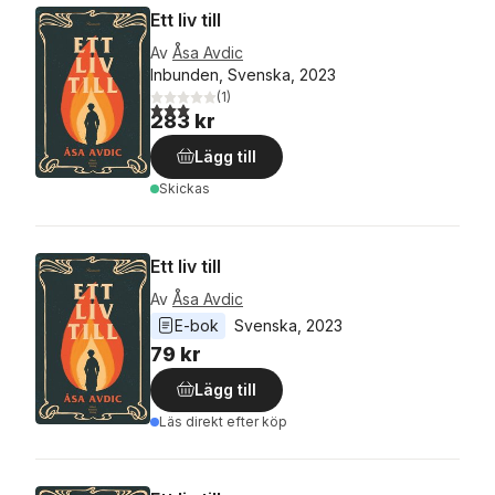
Ett liv till
Av
Åsa Avdic
Inbunden, Svenska, 2023
(
1
)
3,0
utav 5 stjärnor. Totalt antal röster:
283 kr
Lägg till
Skickas
Ett liv till
Av
Åsa Avdic
E-bok
Svenska
, 
2023
79 kr
Lägg till
Läs direkt efter köp