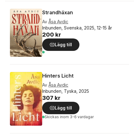
Strandhäxan
Av
Åsa Avdic
Inbunden, Svenska, 2025, 12-15 år
200 kr
Lägg till
Hinters Licht
Av
Åsa Avdic
Inbunden, Tyska, 2025
307 kr
Lägg till
Skickas
inom 3-6 vardagar