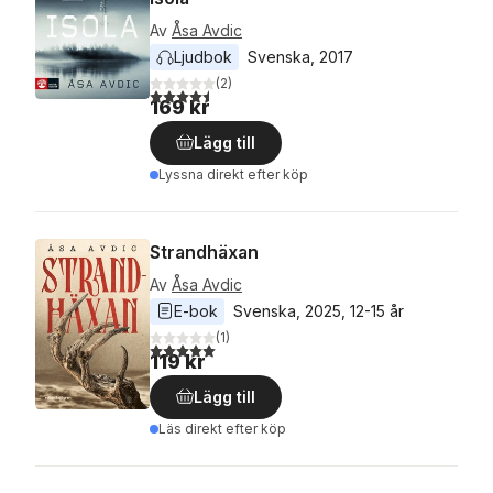
Av
Åsa Avdic
Ljudbok
Svenska
, 
2017
(
2
)
4,5
utav 5 stjärnor. Totalt antal röster:
169 kr
Lägg till
Lyssna direkt efter köp
Strandhäxan
Av
Åsa Avdic
E-bok
Svenska
, 
2025
, 
12-15 år
(
1
)
5,0
utav 5 stjärnor. Totalt antal röster:
119 kr
Lägg till
Läs direkt efter köp