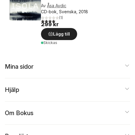
Av
Åsa Avdic
CD-bok, Svenska, 2018
(
1
)
4,0
utav 5 stjärnor. Totalt antal röster:
299 kr
Lägg till
Skickas
Mina sidor
Hjälp
Om Bokus