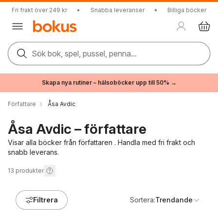
Fri frakt över 249 kr
•
Snabba leveranser
•
Billiga böcker
Sök bok, spel, pussel, penna...
Skapa nya rutiner – hälsoböcker upp till 50% →
Författare
Åsa Avdic
Åsa Avdic – författare
Visar alla böcker från författaren . Handla med fri frakt och
snabb leverans.
13
produkter
Filtrera
Sortera:
Trendande