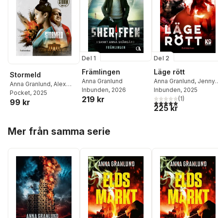
Del 1
Del 2
Främlingen
Läge rött
Stormeld
Anna Granlund
Anna Granlund
,
Jenny
Anna Granlund
,
Alex
Inbunden
, 2026
Helldahl
Inbunden
, 2025
Storm
Pocket
, 2025
219 kr
(
1
)
99 kr
5,0
utav 5 stjärnor. Tota
225 kr
Hoppa över listan
Mer från samma serie