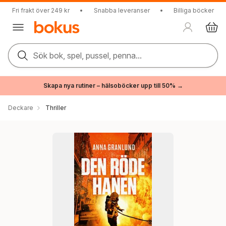
Fri frakt över 249 kr
•
Snabba leveranser
•
Billiga böcker
Sök bok, spel, pussel, penna...
Skapa nya rutiner – hälsoböcker upp till 50% →
Deckare
Thriller