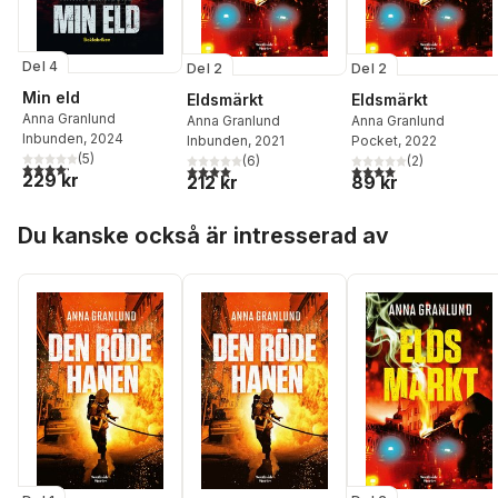
Del 4
Del 2
Del 2
Min eld
Eldsmärkt
Eldsmärkt
Anna Granlund
Anna Granlund
Anna Granlund
Inbunden
, 2024
Inbunden
, 2021
Pocket
, 2022
(
5
)
(
6
)
(
2
)
4,2
utav 5 stjärnor. Totalt antal röster:
4,0
utav 5 stjärnor. Totalt antal röster:
4,0
utav 5 stjärnor. Tota
229 kr
212 kr
89 kr
Hoppa över listan
Du kanske också är intresserad av