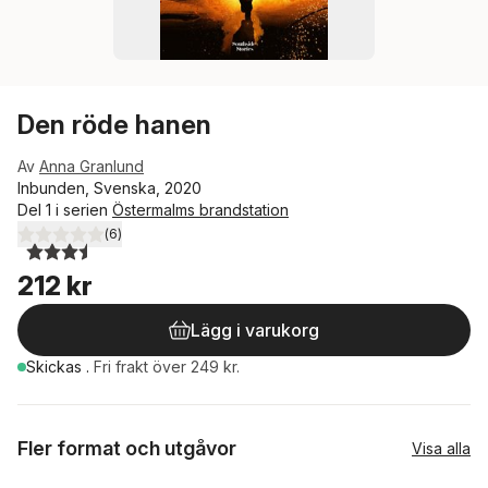
Den röde hanen
Av
Anna Granlund
Inbunden, Svenska, 2020
Del 1 i serien
Östermalms brandstation
(
6
)
3,5
utav 5 stjärnor. Totalt antal röster:
212 kr
Lägg i varukorg
Skickas
.
Fri frakt över 249 kr.
Fler format och utgåvor
Visa alla