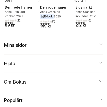
Del 1
Del 2
Den röde hanen
Den röde hanen
Eldsmärkt
Anna Granlund
Anna Granlund
Anna Granlund
Pocket
, 2021
Inbunden
, 2021
E-bok
2020
(
12
)
(
6
)
(
1
)
3,3
utav 5 stjärnor. Totalt antal röster:
4,0
utav 5 stjärnor. Tota
4,0
utav 5 stjärnor. Totalt antal röster:
89 kr
212 kr
149 kr
Mina sidor
Hjälp
Om Bokus
Populärt