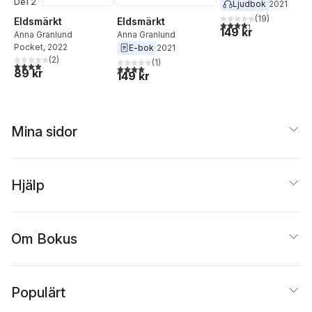
Del 2
Ljudbok
2021
(
19
)
Eldsmärkt
Eldsmärkt
4,3
utav 5 stjärnor. Tota
149 kr
Anna Granlund
Anna Granlund
Pocket
, 2022
E-bok
2021
(
2
)
(
1
)
4,0
utav 5 stjärnor. Totalt antal röster:
4,0
utav 5 stjärnor. Totalt antal röster:
89 kr
149 kr
Mina sidor
Hjälp
Om Bokus
Populärt