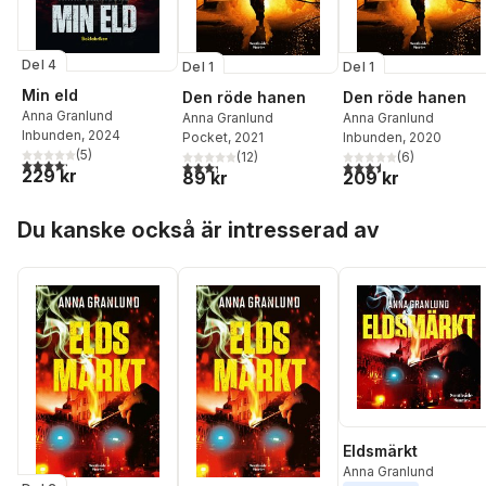
Del 4
Del 1
Del 1
Min eld
Den röde hanen
Den röde hanen
Anna Granlund
Anna Granlund
Anna Granlund
Inbunden
, 2024
Pocket
, 2021
Inbunden
, 2020
(
5
)
(
12
)
(
6
)
4,2
utav 5 stjärnor. Totalt antal röster:
3,3
utav 5 stjärnor. Totalt antal röster:
3,5
utav 5 stjärnor. Tota
229 kr
89 kr
209 kr
Hoppa över listan
Du kanske också är intresserad av
Eldsmärkt
Anna Granlund