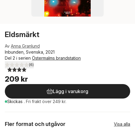
Eldsmärkt
Av
Anna Granlund
Inbunden, Svenska, 2021
Del 2 i serien
Östermalms brandstation
(
6
)
4,0
utav 5 stjärnor. Totalt antal röster:
209 kr
Lägg i varukorg
Skickas
.
Fri frakt över 249 kr.
Fler format och utgåvor
Visa alla