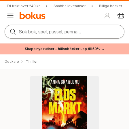
Fri frakt över 249 kr
•
Snabba leveranser
•
Billiga böcker
Sök bok, spel, pussel, penna...
Skapa nya rutiner – hälsoböcker upp till 50% →
Deckare
Thriller