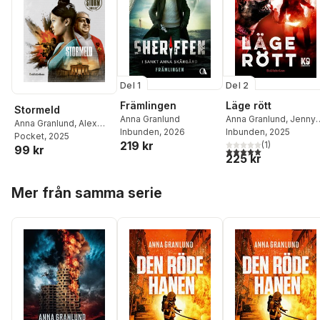
Del 1
Del 2
Främlingen
Läge rött
Stormeld
Anna Granlund
Anna Granlund
,
Jenny
Anna Granlund
,
Alex
Inbunden
, 2026
Helldahl
Inbunden
, 2025
Storm
Pocket
, 2025
219 kr
(
1
)
99 kr
5,0
utav 5 stjärnor. Tota
225 kr
Hoppa över listan
Mer från samma serie