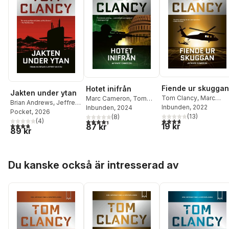
Fiende ur skuggan
Hotet inifrån
Jakten under ytan
Tom Clancy
,
Marc
Marc Cameron
,
Tom
Brian Andrews
,
Jeffrey
Cameron
Inbunden
, 2022
Clancy
Inbunden
, 2024
Wilson
Pocket
,
, 2026
Tom Clancy
(
13
)
(
8
)
3,7
utav 5 stjärnor. Tota
4,4
utav 5 stjärnor. Totalt antal röster:
(
4
)
3,8
utav 5 stjärnor. Totalt antal röster:
19 kr
87 kr
89 kr
Hoppa över listan
Du kanske också är intresserad av