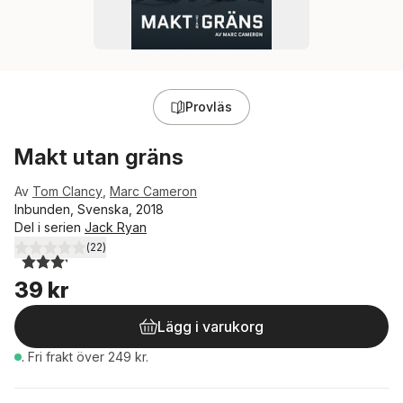
Provläs
Makt utan gräns
Av
Tom Clancy
,
Marc Cameron
Inbunden, Svenska, 2018
Del i serien
Jack Ryan
(
22
)
3,2
utav 5 stjärnor. Totalt antal röster:
39 kr
Lägg i varukorg
.
Fri frakt över 249 kr.