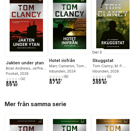
Del 3
Hotet inifrån
Skuggstat
Jakten under ytan
Marc Cameron
,
Tom
Tom Clancy
,
M. P.
Brian Andrews
,
Jeffrey
Clancy
Inbunden
, 2024
Woodward
Inbunden
, 2026
Wilson
Pocket
,
, 2026
Tom Clancy
(
8
)
(
5
)
4,4
utav 5 stjärnor. Totalt antal röster:
4,6
utav 5 stjärnor. Tota
(
4
)
3,8
utav 5 stjärnor. Totalt antal röster:
87 kr
249 kr
89 kr
Hoppa över listan
Mer från samma serie