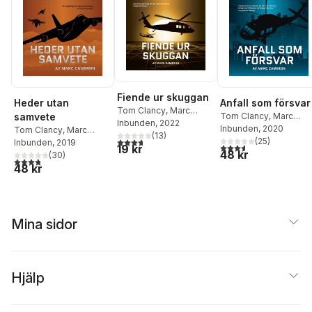
Fiende ur skuggan
Heder utan
Anfall som försvar
Tom Clancy
,
Marc
samvete
Tom Clancy
,
Marc
Cameron
Inbunden
, 2022
Cameron
Inbunden
, 2020
Tom Clancy
,
Marc
(
13
)
3,7
utav 5 stjärnor. Totalt antal röster:
(
25
)
Cameron
Inbunden
, 2019
3,6
utav 5 stjärnor. Tota
19 kr
48 kr
(
30
)
3,8
utav 5 stjärnor. Totalt antal röster:
48 kr
Mina sidor
Hjälp