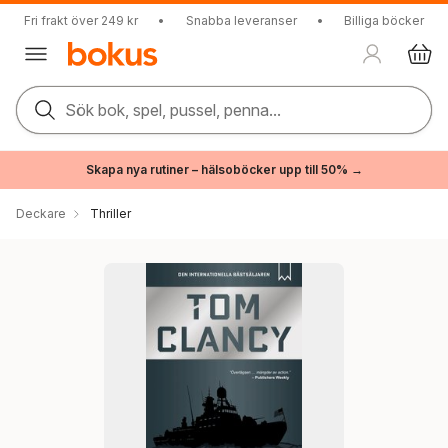
Fri frakt över 249 kr
•
Snabba leveranser
•
Billiga böcker
Sök bok, spel, pussel, penna...
Skapa nya rutiner – hälsoböcker upp till 50% →
Deckare
Thriller