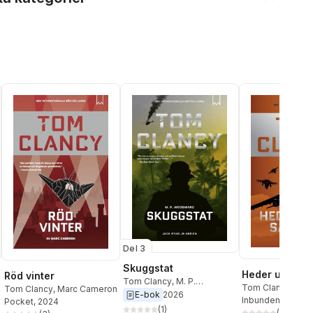
Del 3
Skuggstat
Heder utan s
Röd vinter
Tom Clancy
,
M. P.
Tom Clancy
,
Mar
Tom Clancy
,
Marc Cameron
Woodward
E-bok
2026
Inbunden
, 2019
Pocket
, 2024
(
1
)
(
30
)