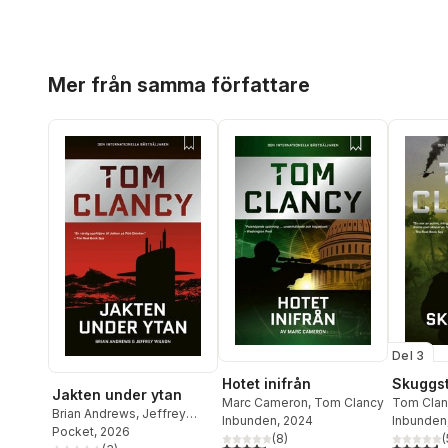
Hoppa över listan
Mer från samma författare
Del 3
Hotet inifrån
Skuggst
Jakten under ytan
Marc Cameron
,
Tom Clancy
Tom Clan
Brian Andrews
,
Jeffrey
Inbunden
, 2024
Woodwar
Inbunden
Wilson
Pocket
,
, 2026
Tom Clancy
(
8
)
(
4,4
utav 5 stjärnor. Totalt antal röster:
4,6
utav 5 