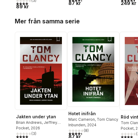
(
3
)
87 kr
249 kr
4,0
utav 5 stjärnor. Totalt antal röster:
89 kr
Hoppa över listan
Mer från samma serie
Hotet inifrån
Jakten under ytan
Röd vin
Marc Cameron
,
Tom Clancy
Brian Andrews
,
Jeffrey
Tom Clan
Inbunden
, 2024
Wilson
Pocket
,
, 2026
Tom Clancy
Pocket
, 
(
8
)
4,4
utav 5 stjärnor. Totalt antal röster:
(
3
)
(
87 kr
4,0
utav 5 stjärnor. Totalt antal röster:
4,0
utav 5 