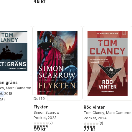
48 kr
an gräns
cy
,
Marc Cameron
ok
2018
Del 19
25
)
stjärnor. Totalt antal röster:
Flykten
Röd vinter
Simon Scarrow
Tom Clancy
,
Marc Cameron
Pocket
, 2023
Pocket
, 2024
(
2
)
(
3
)
5,0
utav 5 stjärnor. Totalt antal röster:
4,0
utav 5 stjärnor. Totalt ant
99 kr
77 kr