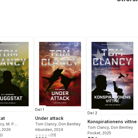
Del 1
Del 2
at
Under attack
Konspirationens vittne
cy
,
M. P.
Tom Clancy
,
Don Bentley
Tom Clancy
,
Don Bentley
d
, 2026
Inbunden
, 2024
Pocket
, 2025
5
)
(
11
)
stjärnor. Totalt antal röster:
3,6
utav 5 stjärnor. Totalt antal röster: