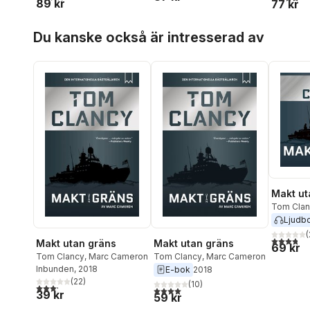
89 kr
77 kr
Hoppa över listan
Du kanske också är intresserad av
Makt ut
Tom Clan
Ljudb
(
3,8
utav 5 
Makt utan gräns
Makt utan gräns
69 kr
Tom Clancy
,
Marc Cameron
Tom Clancy
,
Marc Cameron
Inbunden
, 2018
E-bok
2018
(
22
)
(
10
)
3,2
utav 5 stjärnor. Totalt antal röster:
4,0
utav 5 stjärnor. Totalt antal röster:
39 kr
59 kr