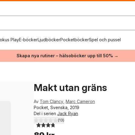
okus Play
E-böcker
Ljudböcker
Pocketböcker
Spel och pussel
Skapa nya rutiner – hälsoböcker upp till 50% →
Makt utan gräns
Av
Tom Clancy
,
Marc Cameron
Pocket, Svenska, 2019
Del i serien
Jack Ryan
(
13
)
3,8
utav 5 stjärnor. Totalt antal röster: