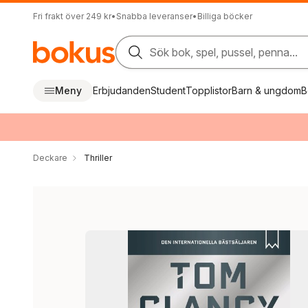
Fri frakt över 249 kr
•
Snabba leveranser
•
Billiga böcker
Sök bok, spel, pussel, penna...
Meny
Erbjudanden
Student
Topplistor
Barn & ungdom
B
Deckare
Thriller