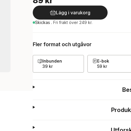
89 kr
Lägg i varukorg
Skickas
.
Fri frakt över 249 kr.
Fler format och utgåvor
Inbunden
E-bok
39 kr
59 kr
Be
Produk
Utfors