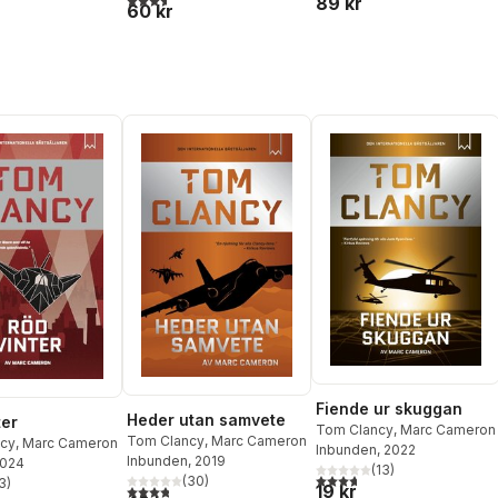
89 kr
60 kr
Fiende ur skuggan
Heder utan samvete
ter
Tom Clancy
,
Marc Cameron
Tom Clancy
,
Marc Cameron
cy
,
Marc Cameron
Inbunden
, 2022
Inbunden
, 2019
2024
(
13
)
3,7
utav 5 stjärnor. Totalt ant
(
30
)
3
)
19 kr
3,8
utav 5 stjärnor. Totalt antal röster:
stjärnor. Totalt antal röster: