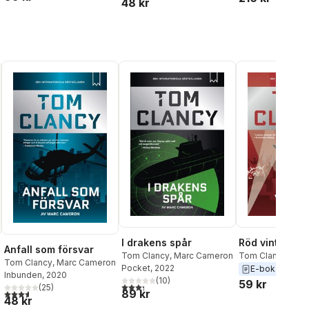
48 kr
I drakens spår
Röd vinter
Anfall som försvar
Tom Clancy
,
Marc Cameron
Tom Clancy
,
Mar
Tom Clancy
,
Marc Cameron
Pocket
, 2022
E-bok
2023
Inbunden
, 2020
(
10
)
59 kr
3,3
utav 5 stjärnor. Totalt antal röster:
(
25
)
89 kr
3,6
utav 5 stjärnor. Totalt antal röster:
al röster:
48 kr