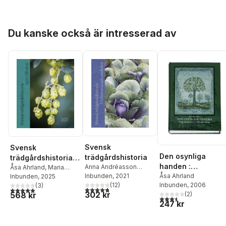
Hoppa över listan
Du kanske också är intresserad av
Svensk
Svensk
Den osynliga
trädgårdshistoria
trädgårdshistoria:
handen :
Anna Andréasson
1500 till 1800
Åsa Ahrland
,
Maria
trädgårdsmästare
Åsa Ahrland
Sjögren
Inbunden
,
Jens
, 2021
Flinck
Inbunden
,
Jens Heimdahl
, 2025
Inbunden
, 2006
Heimdahl
(
12
,
Matti Wiking
)
(
3
)
i 1700-talets
4,8
utav 5 stjärnor. Totalt antal röster:
5,0
utav 5 stjärnor. Totalt antal röster:
302 kr
568 kr
(
2
)
Leino
Sverige
3,5
utav 5 stjärnor. Tota
247 kr