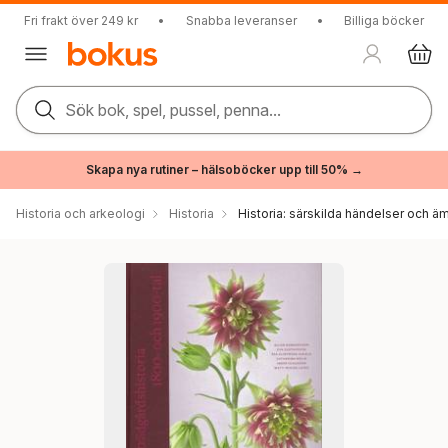
Fri frakt över 249 kr
•
Snabba leveranser
•
Billiga böcker
Sök bok, spel, pussel, penna...
Skapa nya rutiner – hälsoböcker upp till 50% →
Historia och arkeologi
Historia
Historia: särskilda händelser och ä