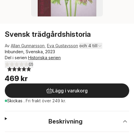
Svensk trädgårdshistoria
Av
Allan Gunnarsson
,
Eva Gustavsson
och 4 till
Inbunden, Svenska, 2023
Del i serien
Historiska serien
(
2
)
5,0
utav 5 stjärnor. Totalt antal röster:
469 kr
Lägg i varukorg
Skickas
.
Fri frakt över 249 kr.
Beskrivning