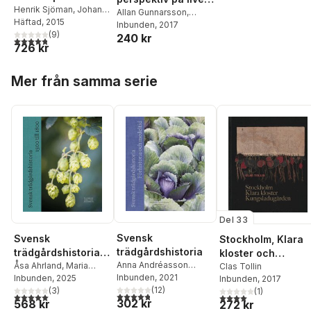
Henrik Sjöman
,
Johan
villaträdgården
Allan Gunnarsson
,
Slagstedt
Häftad
, 2015
,
Johanna
Katarina Saltzman
Inbunden
, 2017
,
Deak Sjöman
(
9
)
,
Tom
240 kr
Carina Sjöholm
4,8
utav 5 stjärnor. Totalt antal röster:
726 kr
Ericsson
,
Allan
Gunnarsson
,
Eva-Lou
Hoppa över listan
Gustafsson
,
Erik
Mer från samma serie
Johansson
,
Tomas
Lagerström
,
Lisa
Norfall
,
Örjan Stål
,
Björn
Wiström
,
Johan
Östberg
Del 33
Svensk
Svensk
Stockholm, Klara
trädgårdshistoria
trädgårdshistoria:
kloster och
Anna Andréasson
1500 till 1800
Åsa Ahrland
,
Maria
Kungsladugården
Clas Tollin
Sjögren
Inbunden
,
Jens
, 2021
Flinck
Inbunden
,
Jens Heimdahl
, 2025
Inbunden
, 2017
Heimdahl
(
12
,
Matti Wiking
)
(
3
)
(
1
)
4,8
utav 5 stjärnor. Totalt antal röster:
5,0
utav 5 stjärnor. Totalt antal röster:
4,0
utav 5 stjärnor. Tota
302 kr
568 kr
Leino
272 kr