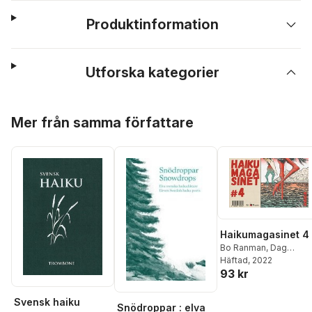
Produktinformation
Utforska kategorier
Hoppa över listan
Mer från samma författare
Haikumagasinet 4
Bo Ranman
,
Dag
Persson
Häftad
, 2022
,
Matsuo
93 kr
Basho
,
Yosa Buson
,
Fukuda Chiyo-ni
,
Lars
Granström
,
Ola
Svensk haiku
Snödroppar : elva
Lindberg
,
Masaoka