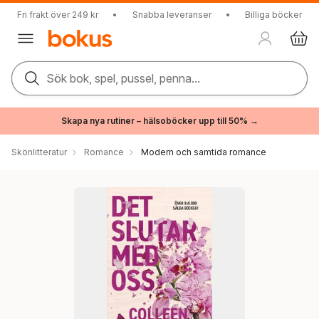
Fri frakt över 249 kr
•
Snabba leveranser
•
Billiga böcker
Sök bok, spel, pussel, penna...
Skapa nya rutiner – hälsoböcker upp till 50% →
Skönlitteratur
Romance
Modern och samtida romance