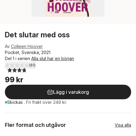
Det slutar med oss
Av
Colleen Hoover
Pocket, Svenska, 2021
Del 1 i serien
Alla slut har en början
(
61
)
3,8
utav 5 stjärnor. Totalt antal röster:
99 kr
Lägg i varukorg
Skickas
.
Fri frakt över 249 kr.
Fler format och utgåvor
Visa alla