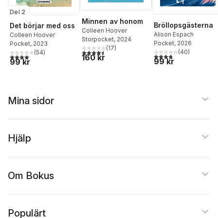
Del 2
Minnen av honom
Bröllopsgästerna
Det börjar med oss
Colleen Hoover
Alison Espach
Colleen Hoover
Storpocket
, 2024
Pocket
, 2026
Pocket
, 2023
(
17
)
4,5
utav 5 stjärnor. Totalt antal röster:
(
40
)
(
54
)
3,8
utav 5 stjärnor. Tota
4,1
utav 5 stjärnor. Totalt antal röster:
160 kr
99 kr
99 kr
Mina sidor
Hjälp
Om Bokus
Populärt