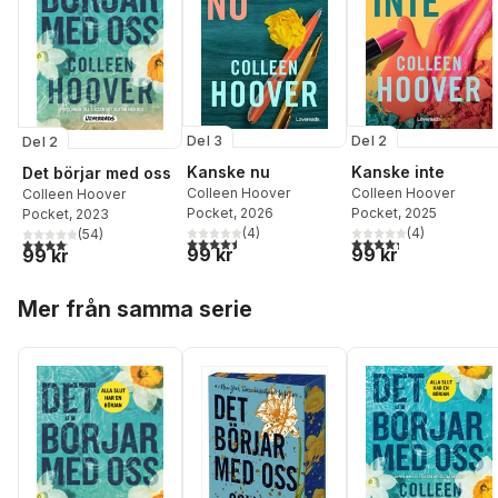
Del 3
Del 2
Del 2
Kanske nu
Kanske inte
Det börjar med oss
Colleen Hoover
Colleen Hoover
Colleen Hoover
Pocket
, 2026
Pocket
, 2025
Pocket
, 2023
(
4
)
(
4
)
(
54
)
4,5
utav 5 stjärnor. Totalt antal röster:
4,3
utav 5 stjärnor. Tota
4,1
utav 5 stjärnor. Totalt antal röster:
99 kr
99 kr
99 kr
Hoppa över listan
Mer från samma serie