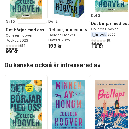
Del 2
Del 2
Del 2
Det börjar med os
Colleen Hoover
Det börjar med oss
Det börjar med oss
E-bok
2022
Colleen Hoover
Colleen Hoover
Häftad
, 2025
(
19
)
Pocket
, 2023
4,3
utav 5 stjärnor. Tota
199 kr
119 kr
(
54
)
4,1
utav 5 stjärnor. Totalt antal röster:
99 kr
Hoppa över listan
Du kanske också är intresserad av