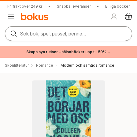
Fri frakt över 249 kr
•
Snabba leveranser
•
Billiga böcker
Sök bok, spel, pussel, penna...
Skapa nya rutiner – hälsoböcker upp till 50% →
Skönlitteratur
Romance
Modern och samtida romance