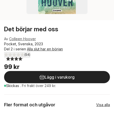
Det börjar med oss
Av
Colleen Hoover
Pocket, Svenska, 2023
Del 2 i serien
Alla slut har en början
(
54
)
4,1
utav 5 stjärnor. Totalt antal röster:
99 kr
Lägg i varukorg
Skickas
.
Fri frakt över 249 kr.
Fler format och utgåvor
Visa alla