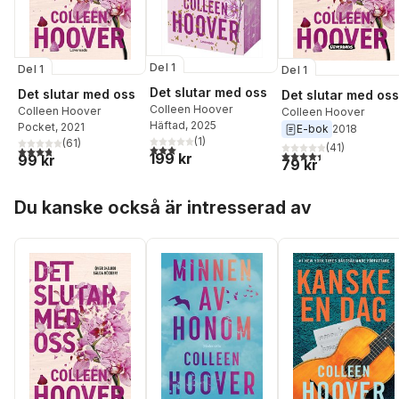
Del 1
Del 1
Del 1
Det slutar med oss
Det slutar med oss
Det slutar med oss
Colleen Hoover
Colleen Hoover
Colleen Hoover
Häftad
, 2025
Pocket
, 2021
E-bok
2018
(
1
)
(
61
)
(
41
)
3,0
utav 5 stjärnor. Totalt antal röster:
3,8
utav 5 stjärnor. Totalt antal röster:
4,4
utav 5 stjärnor. Tota
199 kr
99 kr
79 kr
Hoppa över listan
Du kanske också är intresserad av