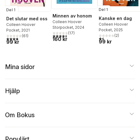
Del 1
Del 1
Minnen av honom
Kanske en dag
Det slutar med oss
Colleen Hoover
Colleen Hoover
Colleen Hoover
Storpocket
, 2024
Pocket
, 2025
Pocket
, 2021
(
17
)
4,5
utav 5 stjärnor. Totalt antal röster:
(
2
)
(
61
)
1,5
utav 5 stjärnor. Total
3,8
utav 5 stjärnor. Totalt antal röster:
160 kr
99 kr
99 kr
Mina sidor
Hjälp
Om Bokus
Populärt