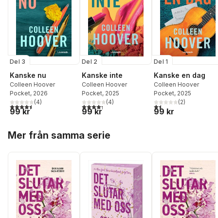
Del 3
Del 2
Del 1
Kanske nu
Kanske inte
Kanske en dag
Colleen Hoover
Colleen Hoover
Colleen Hoover
Pocket
, 2026
Pocket
, 2025
Pocket
, 2025
(
4
)
(
4
)
(
2
)
4,5
utav 5 stjärnor. Totalt antal röster:
4,3
utav 5 stjärnor. Totalt antal röster:
1,5
utav 5 stjärnor. Total
99 kr
99 kr
99 kr
Hoppa över listan
Mer från samma serie