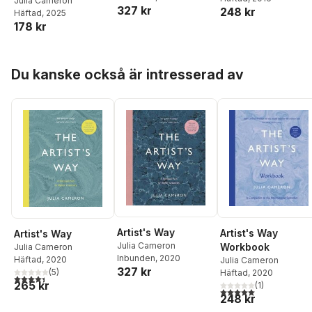
Julia Cameron
327 kr
248 kr
Häftad
, 2025
178 kr
Hoppa över listan
Du kanske också är intresserad av
Artist's Way
Artist's Way
Artist's Way
Julia Cameron
Workbook
Julia Cameron
Inbunden
, 2020
Häftad
, 2020
Julia Cameron
327 kr
(
5
)
Häftad
, 2020
4,4
utav 5 stjärnor. Totalt antal röster:
265 kr
(
1
)
5,0
utav 5 stjärnor. Tota
248 kr