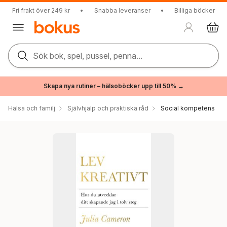
Fri frakt över 249 kr
•
Snabba leveranser
•
Billiga böcker
Sök bok, spel, pussel, penna...
Skapa nya rutiner – hälsoböcker upp till 50% →
Hälsa och familj
Självhjälp och praktiska råd
Social kompetens