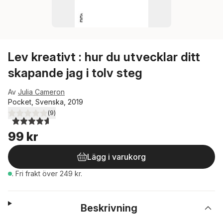
Lev kreativt : hur du utvecklar ditt
skapande jag i tolv steg
Av
Julia Cameron
Pocket, Svenska, 2019
(
9
)
4,6
utav 5 stjärnor. Totalt antal röster:
99 kr
Lägg i varukorg
.
Fri frakt över 249 kr.
Beskrivning