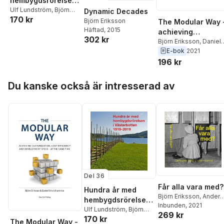
hembygdsrörelsen
i Västerbotten
Ulf Lundström
,
Björn
Dynamic Decades
170 kr
Eriksson
,
Rolf
1919–2019
Björn Eriksson
The Modular Way 
Sixtensson
,
Stig
Häftad
, 2015
achieving
Anderback
,
Katarina
302 kr
customization, cos
Björn Eriksson
,
Daniel
Ågren
,
Hillevi
Strandhammar
E-bok
2021
efficiency and
Wadensten
,
Anki Berg
,
196 kr
development - at
Ulrica Grubbström
,
the same time
Lars-Erik Edlund
,
Bo
Hoppa över listan
Nilsson
Du kanske också är intresserad av
Del 36
Får alla vara med?
Hundra år med
Björn Eriksson
,
Anders
hembygdsrörelsen
Lidström
Inbunden
,
, 2021
Ulf
i Västerbotten
Ulf Lundström
,
Björn
269 kr
Lundström
,
Sverker
170 kr
Eriksson
,
Rolf
1919–2019
The Modular Way -
Sörlin
,
Peter Olausson