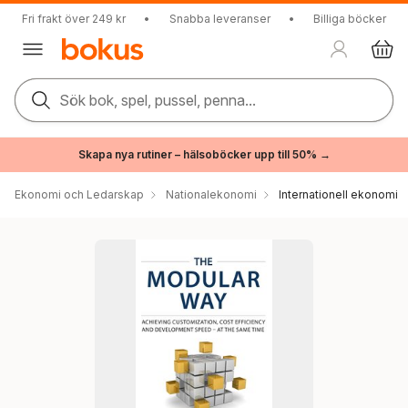
Fri frakt över 249 kr
•
Snabba leveranser
•
Billiga böcker
Sök bok, spel, pussel, penna...
Skapa nya rutiner – hälsoböcker upp till 50% →
Ekonomi och Ledarskap
Nationalekonomi
Internationell ekonomi