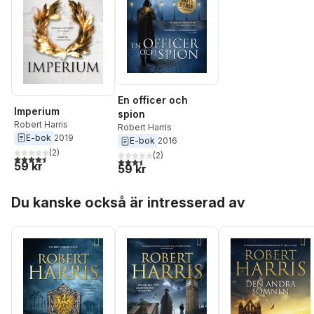
En officer och
Imperium
spion
Robert Harris
Robert Harris
E-bok
2019
E-bok
2016
(
2
)
(
2
)
4,5
utav 5 stjärnor. Totalt antal röster:
3,5
utav 5 stjärnor. Totalt antal röster:
59 kr
59 kr
Hoppa över listan
Du kanske också är intresserad av