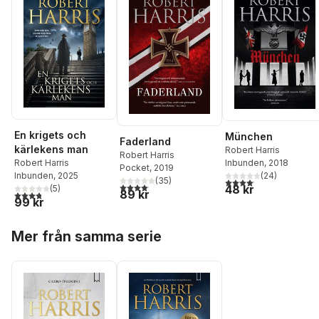
En krigets och
München
Faderland
kärlekens man
Robert Harris
Robert Harris
Inbunden
, 2018
Robert Harris
Pocket
, 2019
(
24
)
Inbunden
, 2025
(
35
)
4,1
utav 5 stjärnor. Total
4,1
utav 5 stjärnor. Totalt antal röster:
48 kr
(
5
)
89 kr
3,8
utav 5 stjärnor. Totalt antal röster:
99 kr
Hoppa över listan
Mer från samma serie