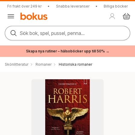
Fri frakt över 249 kr
•
Snabba leveranser
•
Billiga böcker
Sök bok, spel, pussel, penna...
Skapa nya rutiner – hälsoböcker upp till 50% →
Skönlitteratur
Romaner
Historiska romaner