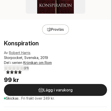
Provläs
Konspiration
Av
Robert Harris
Storpocket, Svenska, 2019
Del i serien
Krönikan om Rom
(
21
)
4,0
utav 5 stjärnor. Totalt antal röster:
99 kr
Lägg i varukorg
Skickas
.
Fri frakt över 249 kr.