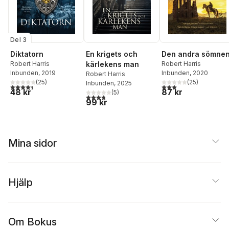
Del 3
Diktatorn
En krigets och
Den andra sömne
Robert Harris
kärlekens man
Robert Harris
Inbunden
, 2019
Inbunden
, 2020
Robert Harris
(
25
)
(
25
)
Inbunden
, 2025
4,4
utav 5 stjärnor. Totalt antal röster:
3,0
utav 5 stjärnor. Tota
48 kr
87 kr
(
5
)
3,8
utav 5 stjärnor. Totalt antal röster:
99 kr
Mina sidor
Hjälp
Om Bokus