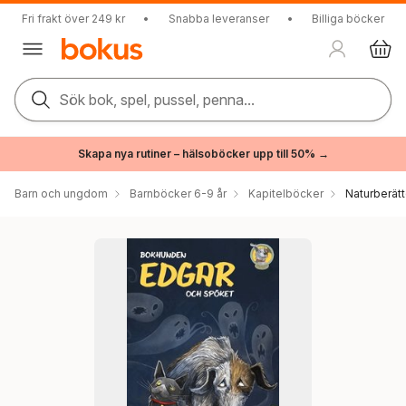
Fri frakt över 249 kr
•
Snabba leveranser
•
Billiga böcker
Sök bok, spel, pussel, penna...
Skapa nya rutiner – hälsoböcker upp till 50% →
Barn och ungdom
Barnböcker 6-9 år
Kapitelböcker
Naturberätt