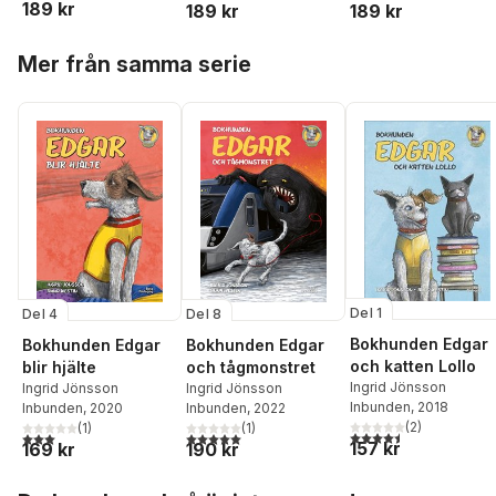
189 kr
189 kr
189 kr
Hoppa över listan
Mer från samma serie
Del 1
Del 4
Del 8
Bokhunden Edgar
Bokhunden Edgar
Bokhunden Edgar
och katten Lollo
blir hjälte
och tågmonstret
Ingrid Jönsson
Ingrid Jönsson
Ingrid Jönsson
Inbunden
, 2018
Inbunden
, 2020
Inbunden
, 2022
(
2
)
(
1
)
(
1
)
4,5
utav 5 stjärnor. Tota
3,0
utav 5 stjärnor. Totalt antal röster:
5,0
utav 5 stjärnor. Totalt antal röster:
157 kr
169 kr
190 kr
Hoppa över listan