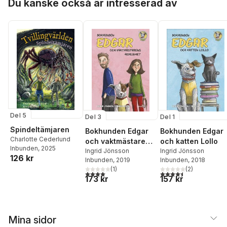
Du kanske också är intresserad av
Del 5
Del 3
Del 1
Spindeltämjaren
Bokhunden Edgar
Bokhunden Edgar
Charlotte Cederlund
och vaktmästarens
och katten Lollo
Inbunden
, 2025
hemlighet
Ingrid Jönsson
Ingrid Jönsson
126 kr
Inbunden
, 2019
Inbunden
, 2018
(
1
)
(
2
)
4,0
utav 5 stjärnor. Totalt antal röster:
4,5
utav 5 stjärnor. Tota
173 kr
157 kr
Mina sidor