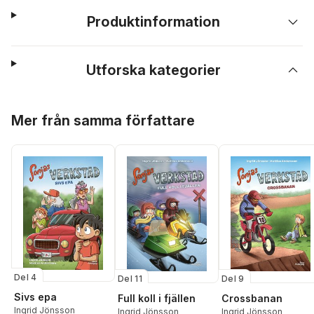
Produktinformation
Utforska kategorier
Hoppa över listan
Mer från samma författare
Del 4
Del 11
Del 9
Sivs epa
Full koll i fjällen
Crossbanan
Ingrid Jönsson
Ingrid Jönsson
Ingrid Jönsson