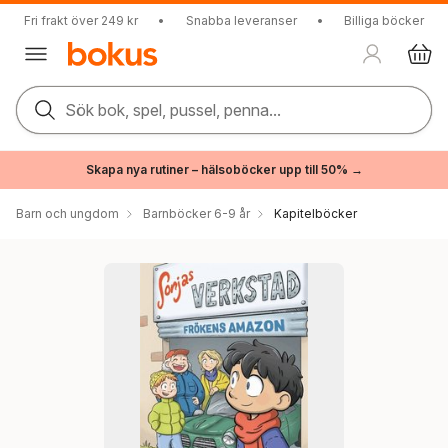
Fri frakt över 249 kr
•
Snabba leveranser
•
Billiga böcker
Sök bok, spel, pussel, penna...
Skapa nya rutiner – hälsoböcker upp till 50% →
Barn och ungdom
Barnböcker 6-9 år
Kapitelböcker