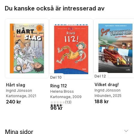
Hoppa över listan
Du kanske också är intresserad av
Del 12
Del 10
Vilket drag!
Hårt slag
Ring 112
Ingrid Jönsson
Ingrid Jönsson
Helena Bross
Inbunden
, 2025
Kartonnage
, 2021
Kartonnage
, 2009
188 kr
240 kr
(
13
)
4,2
utav 5 stjärnor. Totalt antal röster:
96 kr
Mina sidor