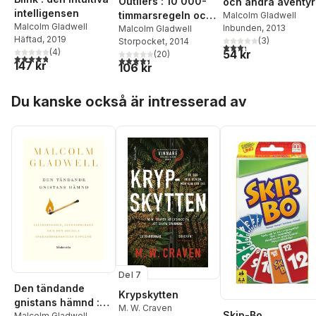
Outliers : 10 000-
och andra äventyr
intelligensen
timmarsregeln och
Malcolm Gladwell
Malcolm Gladwell
Inbunden
, 2013
andra
Malcolm Gladwell
Häftad
, 2019
(
3
)
Storpocket
, 2014
framgångsfaktorer
3,3
utav 5 stjärnor. Tota
(
4
)
54 kr
(
20
)
4,8
utav 5 stjärnor. Totalt antal röster:
4,4
utav 5 stjärnor. Totalt antal röster:
147 kr
106 kr
Hoppa över listan
Du kanske också är intresserad av
Del 7
Den tändande
Krypskytten
gnistans hämnd :
M. W. Craven
Skip-Bo
Malcolm Gladwell