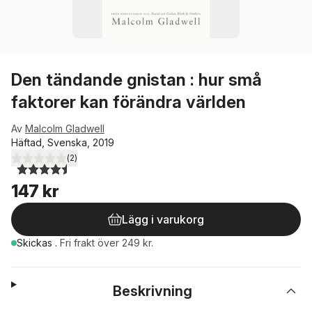
Den tändande gnistan : hur små
faktorer kan förändra världen
Av
Malcolm Gladwell
Häftad, Svenska, 2019
(
2
)
4,5
utav 5 stjärnor. Totalt antal röster:
147 kr
Lägg i varukorg
Skickas
.
Fri frakt över 249 kr.
Beskrivning