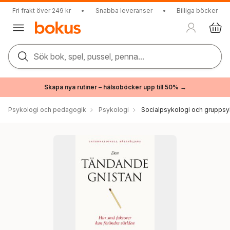
Fri frakt över 249 kr
•
Snabba leveranser
•
Billiga böcker
Sök bok, spel, pussel, penna...
Skapa nya rutiner – hälsoböcker upp till 50% →
Psykologi och pedagogik
Psykologi
Socialpsykologi och gruppsy