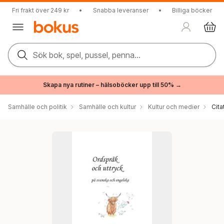
Fri frakt över 249 kr
•
Snabba leveranser
•
Billiga böcker
Sök bok, spel, pussel, penna...
Skapa nya rutiner – hälsoböcker upp till 50% →
Samhälle och politik
Samhälle och kultur
Kultur och medier
Cita