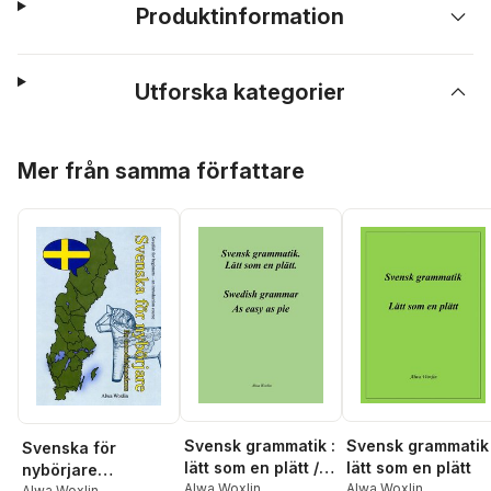
Produktinformation
Utforska kategorier
Hoppa över listan
Mer från samma författare
Svensk grammatik :
Svensk grammatik 
Svenska för
lätt som en plätt /
lätt som en plätt
nybörjare
Swedish grammar :
Alwa Woxlin
Alwa Woxlin
Alwa Woxlin