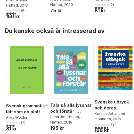
(engelska)
Häftad
, 2020
(
2
)
as easy as pie
Häftad
, 2015
3,0
utav 5 stjärnor. Tota
75 kr
81 kr
(
6
)
3,3
utav 5 stjärnor. Totalt antal röster:
150 kr
Hoppa över listan
Du kanske också är intresserad av
Svenska uttryck
Tala så alla lyssnar
Svensk grammatik :
och deras
och förstår :
lätt som en plätt
ursprung
Kerstin Johanson
Retorikhandboken
Lena Josefsson
,
Alwa Woxlin
Inbunden
, 2016
Annmari Kastrup
Häftad
, 2018
(
2
)
(
13
)
3,0
utav 5 stjärnor. Totalt antal röster:
4,4
utav 5 stjärnor. Tota
195 kr
81 kr
168 kr