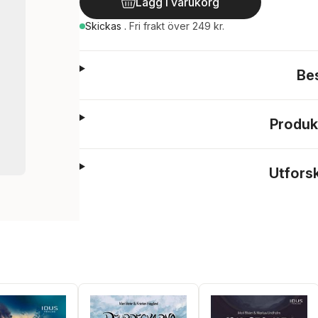
Lägg i varukorg
Skickas
.
Fri frakt över 249 kr.
Be
Produk
Utfors