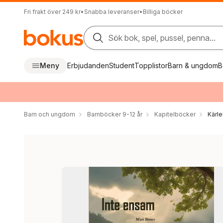
Fri frakt över 249 kr
•
Snabba leveranser
•
Billiga böcker
Sök bok, spel, pussel, penna...
Meny
Erbjudanden
Student
Topplistor
Barn & ungdom
B
Barn och ungdom
Barnböcker 9-12 år
Kapitelböcker
Kärle