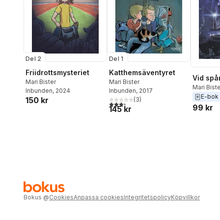
Del 2
Del 1
Friidrottsmysteriet
Katthemsäventyret
Vid spå
Mari Bister
Mari Bister
Mari Bist
Inbunden
, 2024
Inbunden
, 2017
E-bok
150 kr
(
3
)
3,3
utav 5 stjärnor. Totalt antal röster:
99 kr
145 kr
Bokus
@
Cookies
Anpassa cookies
Integritetspolicy
Köpvillkor