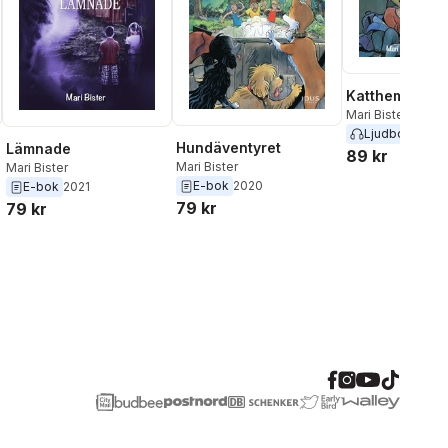
Katthemsäven
Mari Bister
Ljudbok
2019
Hundäventyret
Lämnade
89 kr
Mari Bister
Mari Bister
E-bok
2020
E-bok
2021
79 kr
79 kr