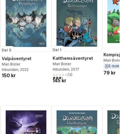
Del 1
Del 5
Kompisjakten
Katthemsäventyret
Valpäventyret
Mari Bister
Mari Bister
Mari Bister
E-bok
2024
Inbunden
, 2017
Inbunden
, 2022
79 kr
150 kr
(
3
)
3,3
utav 5 stjärnor. Totalt antal röster:
145 kr