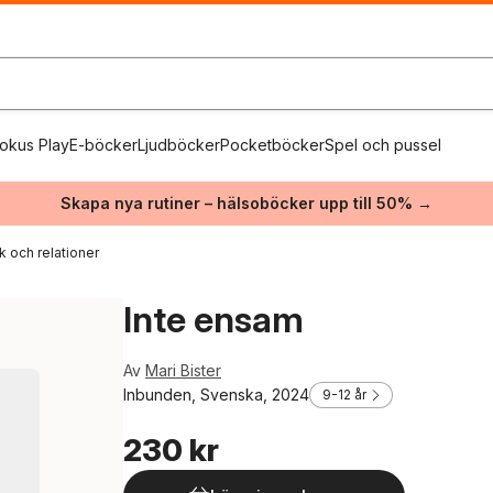
okus Play
E-böcker
Ljudböcker
Pocketböcker
Spel och pussel
Skapa nya rutiner – hälsoböcker upp till 50% →
k och relationer
Inte ensam
Av
Mari Bister
Inbunden, Svenska, 2024
9-12 år
230 kr