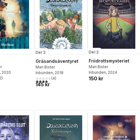
Del 2
Del 2
Friidrottsmysteriet
Gräsandsäventyret
er
Mari Bister
Mari Bister
, 2020
Inbunden
, 2024
Inbunden
, 2018
150 kr
2
)
(
4
)
stjärnor. Totalt antal röster:
3,8
utav 5 stjärnor. Totalt antal röster:
145 kr