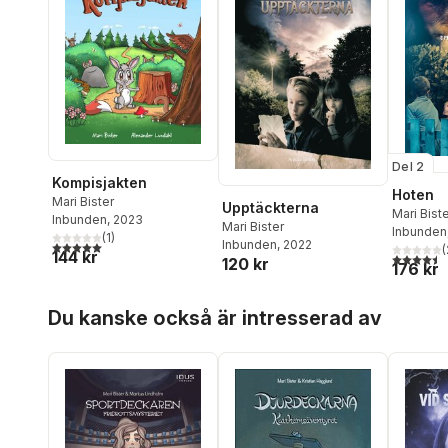
Del 2
Kompisjakten
Hoten
Mari Bister
Upptäckterna
Mari Bist
Inbunden
, 2023
Mari Bister
Inbunden
(
1
)
Inbunden
, 2022
5,0
utav 5 stjärnor. Totalt antal röster:
(
144 kr
4,5
utav 5 
120 kr
176 kr
Hoppa över listan
Du kanske också är intresserad av