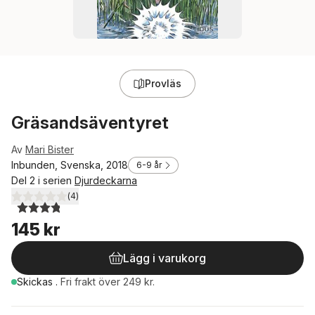
Provläs
Gräsandsäventyret
Av
Mari Bister
Inbunden, Svenska, 2018
6-9 år
Del 2 i serien
Djurdeckarna
(
4
)
3,8
utav 5 stjärnor. Totalt antal röster:
145 kr
Lägg i varukorg
Skickas
.
Fri frakt över 249 kr.