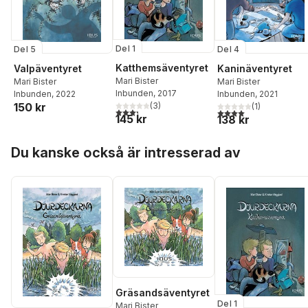
Del 1
Del 5
Del 4
Katthemsäventyret
Valpäventyret
Kaninäventyret
Mari Bister
Mari Bister
Mari Bister
Inbunden
, 2017
Inbunden
, 2022
Inbunden
, 2021
150 kr
(
3
)
(
1
)
3,3
utav 5 stjärnor. Totalt antal röster:
4,0
utav 5 stjärnor. Tota
145 kr
138 kr
Hoppa över listan
Du kanske också är intresserad av
Gräsandsäventyret
Del 1
Mari Bister