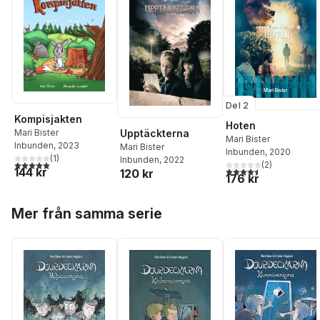
Del 2
Kompisjakten
Hoten
Mari Bister
Upptäckterna
Mari Bister
Inbunden
, 2023
Mari Bister
Inbunden
, 2020
(
1
)
Inbunden
, 2022
5,0
utav 5 stjärnor. Totalt antal röster:
(
2
)
144 kr
4,5
utav 5 stjärnor. Tota
120 kr
176 kr
Hoppa över listan
Mer från samma serie