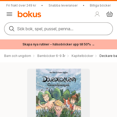
Fri frakt över 249 kr
•
Snabba leveranser
•
Billiga böcker
Sök bok, spel, pussel, penna...
Skapa nya rutiner – hälsoböcker upp till 50% →
Barn och ungdom
Barnböcker 6-9 år
Kapitelböcker
Deckare ba