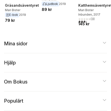
Ljudbok
2019
Katthemsäventyre
Gräsandsäventyret
89 kr
Mari Bister
Mari Bister
Inbunden
, 2017
E-bok
2019
(
3
)
79 kr
3,3
utav 5 stjärnor. Tota
145 kr
Mina sidor
Hjälp
Om Bokus
Populärt