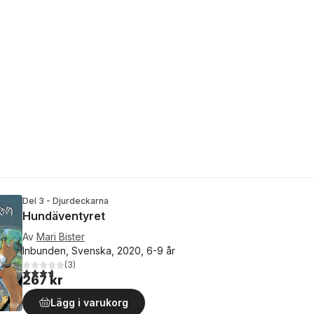
Del 3 - Djurdeckarna
Hundäventyret
Av
Mari Bister
Inbunden, Svenska, 2020, 6-9 år
(
3
)
3,7
utav 5 stjärnor. Totalt antal röster:
267 kr
Lägg i varukorg