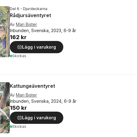
Del 6 - Djurdeckarna
Rådjursäventyret
Av
Mari Bister
Inbunden, Svenska, 2023, 6-9 år
162 kr
Lägg i varukorg
Skickas
Kattungeäventyret
Av
Mari Bister
Inbunden, Svenska, 2024, 6-9 år
150 kr
Lägg i varukorg
Skickas