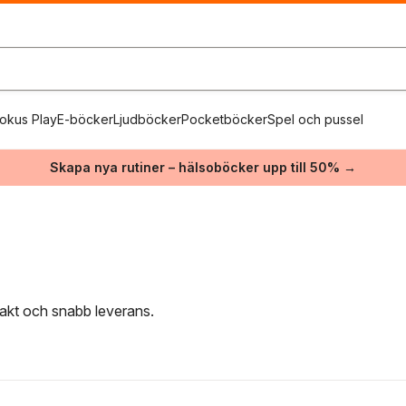
okus Play
E-böcker
Ljudböcker
Pocketböcker
Spel och pussel
Skapa nya rutiner – hälsoböcker upp till 50% →
frakt och snabb leverans.