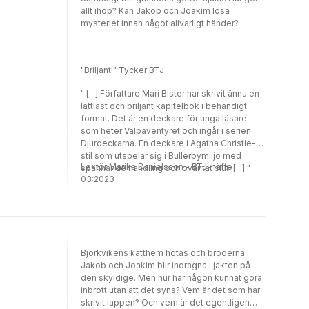
allt ihop? Kan Jakob och Joakim lösa
mysteriet innan något allvarligt händer?
"Briljant!" Tycker BTJ
" [...] Författare Mari Bister har skrivit ännu en
lättläst och briljant kapitelbok i behändigt
format. Det är en deckare för unga läsare
som heter Valpäventyret och ingår i serien
Djurdeckarna. En deckare i Agatha Christie-
stil som utspelar sig i Bullerbymiljö med
Lektör Marika Danielsson - BTJ-häfte
spännande handling och oväntat slut. [...] "
03:2023
Björkvikens katthem hotas och bröderna
Jakob och Joakim blir indragna i jakten på
den skyldige. Men hur har någon kunnat göra
inbrott utan att det syns? Vem är det som har
skrivit lappen? Och vem är det egentligen