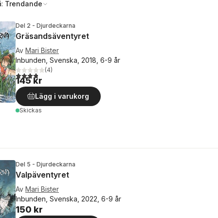
å:
Trendande
Del 2 - Djurdeckarna
Gräsandsäventyret
Av
Mari Bister
Inbunden, Svenska, 2018, 6-9 år
(
4
)
3,8
utav 5 stjärnor. Totalt antal röster:
145 kr
Lägg i varukorg
Skickas
Del 5 - Djurdeckarna
Valpäventyret
Av
Mari Bister
Inbunden, Svenska, 2022, 6-9 år
150 kr