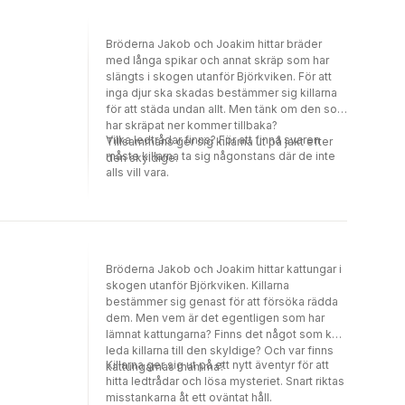
Bröderna Jakob och Joakim hittar bräder
med långa spikar och annat skräp som har
slängts i skogen utanför Björkviken. För att
inga djur ska skadas bestämmer sig killarna
för att städa undan allt. Men tänk om den som
har skräpat ner kommer tillbaka?
Vilka ledtrådar finns? För att finna svaren
Tillsammans ger sig killarna ut på jakt efter
måste killarna ta sig någonstans där de inte
den skyldige.
alls vill vara.
Bröderna Jakob och Joakim hittar kattungar i
skogen utanför Björkviken. Killarna
bestämmer sig genast för att försöka rädda
dem. Men vem är det egentligen som har
lämnat kattungarna? Finns det något som kan
leda killarna till den skyldige? Och var finns
Killarna ger sig ut på ett nytt äventyr för att
kattungarnas mamma?
hitta ledtrådar och lösa mysteriet. Snart riktas
misstankarna åt ett oväntat håll.