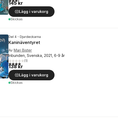
145 kr
Lägg i varukorg
Skickas
Del 4 - Djurdeckarna
Kaninäventyret
Av
Mari Bister
Inbunden, Svenska, 2021, 6-9 år
(
1
)
4,0
utav 5 stjärnor. Totalt antal röster:
138 kr
Lägg i varukorg
Skickas