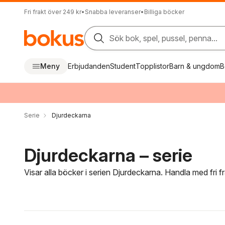
Fri frakt över 249 kr
•
Snabba leveranser
•
Billiga böcker
Sök bok, spel, pussel, penna...
Meny
Erbjudanden
Student
Topplistor
Barn & ungdom
B
Serie
Djurdeckarna
Djurdeckarna – serie
Visar alla böcker i serien Djurdeckarna. Handla med fri 
Hoppa över filtreringsmeny