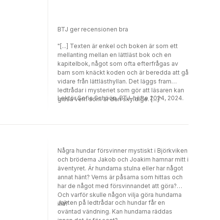
BTJ ger recensionen bra
"[...] Texten är enkel och boken är som ett
mellanting mellan en lättläst bok och en
kapitelbok, något som ofta efterfrågas av
barn som knäckt koden och är beredda att gå
vidare från lättlästhyllan. Det läggs fram
ledtrådar i mysteriet som gör att läsaren kan
Lektör Sofia Schöön, BTJ-häfte 2024, 2024.
gissa vem som är den skyldige. [...]"
Några hundar försvinner mystiskt i Björkviken
och bröderna Jakob och Joakim hamnar mitt i
äventyret. Är hundarna stulna eller har något
annat hänt? Vems är påsarna som hittas och
har de något med försvinnandet att göra?
Och varför skulle någon vilja göra hundarna
Jakten på ledtrådar och hundar får en
illa?
oväntad vändning. Kan hundarna räddas