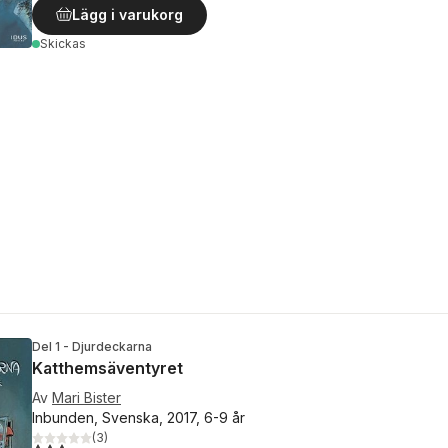
Lägg i varukorg
Skickas
Del 1 - Djurdeckarna
Katthemsäventyret
Av
Mari Bister
Inbunden, Svenska, 2017, 6-9 år
(
3
)
3,3
utav 5 stjärnor. Totalt antal röster: