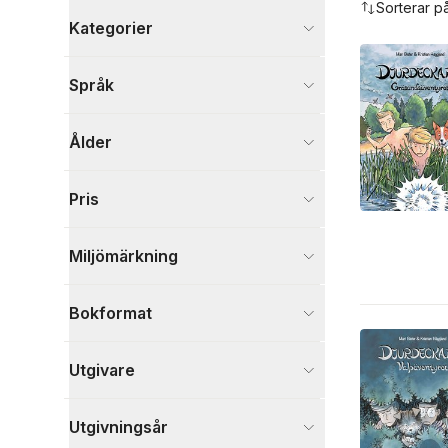
Sorterar p
Kategorier
Böcker
Språk
Barn och ungdom
7
Visa fler
Ålder
Visa fler
Pris
Miljömärkning
Bokformat
Utgivare
Utgivningsår