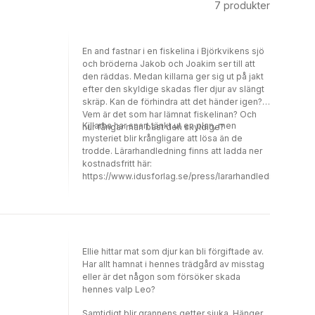
7
produkter
En and fastnar i en fiskelina i Björkvikens sjö
och bröderna Jakob och Joakim ser till att
den räddas. Medan killarna ger sig ut på jakt
efter den skyldige skadas fler djur av slängt
skräp. Kan de förhindra att det händer igen?
Vem är det som har lämnat fiskelinan? Och
Killarna har snart tänkt ut en plan, men
hur fångar man bäst den skyldige?
mysteriet blir krångligare att lösa än de
trodde. Lärarhandledning finns att ladda ner
kostnadsfritt här:
https://www.idusforlag.se/press/lararhandledning_gras
Ellie hittar mat som djur kan bli förgiftade av.
Har allt hamnat i hennes trädgård av misstag
eller är det någon som försöker skada
hennes valp Leo?
Samtidigt blir grannens getter sjuka. Hänger