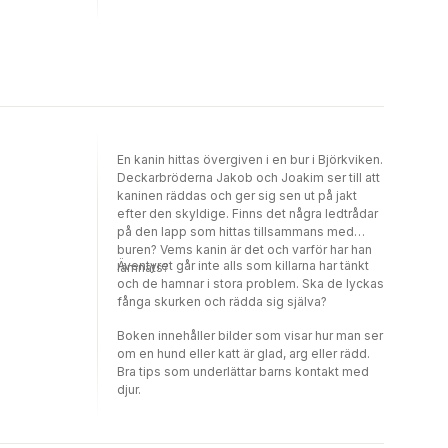
som vill skada katterna? Tiden börjar ta slut.
Hinner de avslöja skurken och rädda katterna
innan det är för sent?Lärarhandledning finns
att ladda ner kostnadsfritt
här: https://www.idusforlag.se/press/lararhandledning_k
En kanin hittas övergiven i en bur i Björkviken.
Deckarbröderna Jakob och Joakim ser till att
kaninen räddas och ger sig sen ut på jakt
efter den skyldige. Finns det några ledtrådar
på den lapp som hittas tillsammans med
buren? Vems kanin är det och varför har han
Äventyret går inte alls som killarna har tänkt
lämnats?
och de hamnar i stora problem. Ska de lyckas
fånga skurken och rädda sig själva?
Boken innehåller bilder som visar hur man ser
om en hund eller katt är glad, arg eller rädd.
Bra tips som underlättar barns kontakt med
djur.