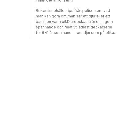
innan det är för sent?
Boken innehåller tips från polisen om vad
man kan göra om man ser ett djur eller ett
barn i en varm bil.Djurdeckarna är en lagom
spännande och relativt lättläst deckarserie
för 6-9 år som handlar om djur som på olika
sätt råkar illa ut och två bröders försök att
rädda både djuren och avslöja den skyldige.
Böckerna baseras på respekt och empati
och varje bok har ett eget tema.
Katthemsäventyret (2017) handlar om
hemlösa katter och Gräsandsäventyret (2018)
handlar om nedskräpning och dess
konsekvenser. Djurdeckarna är spännande
böcker som inspirerar till läsning men som
också som väcker tankar, frågor och
reflektioner. Varför blir det så här? Hur gör jag
själv? Kan jag göra något annorlunda för att
förbättra för djur och natur? Serien har
tilldelats kulturpris och två miljö- och
naturskyddspris." ... Författaren Mari Bister
har ett stort intresse och engagemang för
djur och natur och väver på ett naturligt sätt in
fakta i berättelsen. Läsarna får till exempel