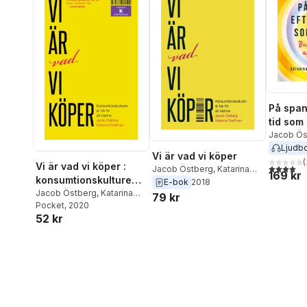
På span
tid som
bubblor
Jacob Ös
Graffman
Ljudb
andra 
Vi är vad vi köper
(
Vi är vad vi köper :
4,0
utav 5 
Jacob Östberg
,
Katarina
169 kr
konsumtionskulturen
Graffman
E-bok
2018
är här för att stanna
Jacob Östberg
,
Katarina
79 kr
Graffman
Pocket
, 2020
52 kr