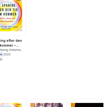
ing efter den
 kommer –
, skam och
tberg
,
Katarina
,
Emma Lindblad
ok
2020
fenomen
3
)
stjärnor. Totalt antal röster: