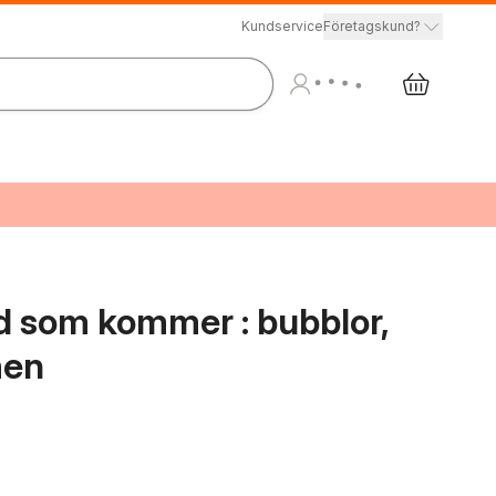
Kundservice
Företagskund?
id som kommer : bubblor,
men