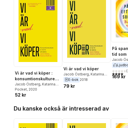
På span
tid som
bubblor
Jacob Ös
Graffman
Ljudb
andra 
Vi är vad vi köper
(
Vi är vad vi köper :
4,0
utav 5 
Jacob Östberg
,
Katarina
169 kr
konsumtionskulturen
Graffman
E-bok
2018
är här för att stanna
Jacob Östberg
,
Katarina
79 kr
Graffman
Pocket
, 2020
52 kr
Hoppa över listan
Du kanske också är intresserad av