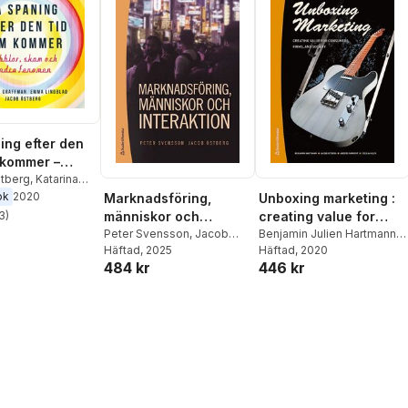
ing efter den
 kommer –
, skam och
tberg
,
Katarina
,
Emma Lindblad
ok
2020
Marknadsföring,
Unboxing marketing :
fenomen
människor och
creating value for
3
)
stjärnor. Totalt antal röster:
interaktion
Peter Svensson
,
Jacob
consumers, firms, and
Benjamin Julien Hartmann
,
Östberg
Häftad
, 2025
Jacob Östberg
Häftad
, 2020
,
Anders
society
484 kr
446 kr
Parment
,
Cecilia Solér