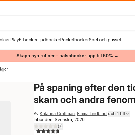
okus Play
E-böcker
Ljudböcker
Pocketböcker
Spel och pussel
Skapa nya rutiner – hälsoböcker upp till 50% →
rågor
På spaning efter den t
skam och andra feno
Av
Katarina Graffman
,
Emma Lindblad
och 1 till
Inbunden, Svenska, 2020
(
7
)
4,7
utav 5 stjärnor. Totalt antal röster: