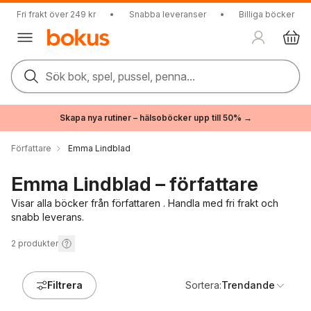
Fri frakt över 249 kr
•
Snabba leveranser
•
Billiga böcker
Sök bok, spel, pussel, penna...
Skapa nya rutiner – hälsoböcker upp till 50% →
Författare
Emma Lindblad
Emma Lindblad – författare
Visar alla böcker från författaren . Handla med fri frakt och
snabb leverans.
2
produkter
Filtrera
Sortera:
Trendande