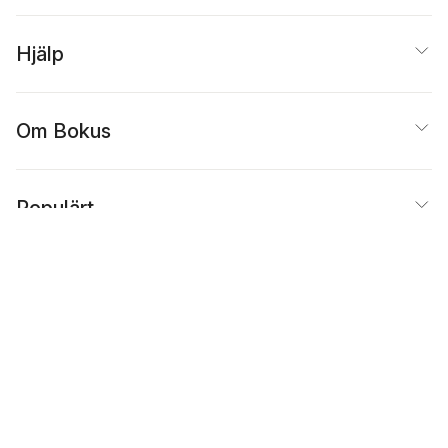
Hjälp
Om Bokus
Populärt
Inspiration
Bokus
@
Cookies
Anpassa cookies
Integritetspolicy
Köpvillkor