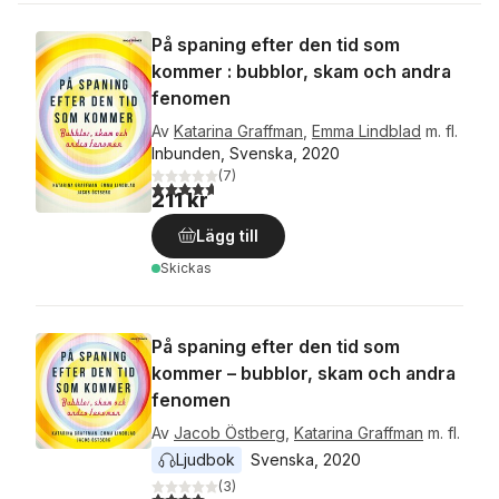
På spaning efter den tid som
kommer : bubblor, skam och andra
fenomen
Av
Katarina Graffman
,
Emma Lindblad
m. fl.
Inbunden, Svenska, 2020
(
7
)
4,7
utav 5 stjärnor. Totalt antal röster:
211 kr
Lägg till
Skickas
På spaning efter den tid som
kommer – bubblor, skam och andra
fenomen
Av
Jacob Östberg
,
Katarina Graffman
m. fl.
Ljudbok
Svenska
, 
2020
(
3
)
4,0
utav 5 stjärnor. Totalt antal röster: