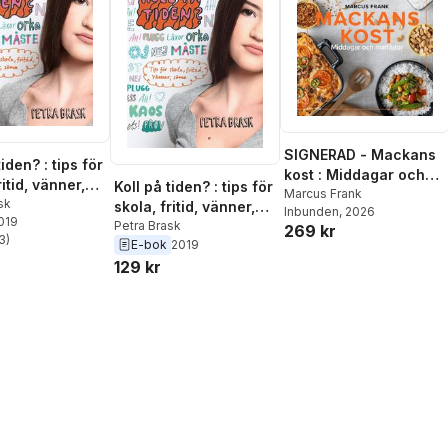
SIGNERAD - Mackans
tiden? : tips för
kost : Middagar och
ritid, vänner,
Koll på tiden? : tips för
matlådor
Marcus Frank
sk
skola, fritid, vänner,
Inbunden
, 2026
2019
sömn
Petra Brask
269 kr
3
)
E-bok
2019
stjärnor. Totalt antal röster:
129 kr