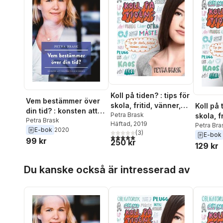
Koll på tiden? : tips för
Vem bestämmer över
skola, fritid, vänner,
Koll på 
din tid? : konsten att
sömn
Petra Brask
skola, f
frigöra tid och energi
Petra Brask
Häftad
, 2019
sömn
Petra Bra
E-bok
2020
(
3
)
E-bok
5,0
utav 5 stjärnor. Totalt antal röster:
99 kr
250 kr
129 kr
Hoppa över listan
Du kanske också är intresserad av