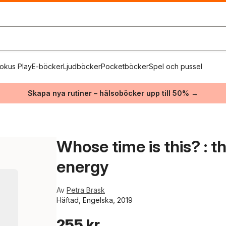
okus Play
E-böcker
Ljudböcker
Pocketböcker
Spel och pussel
Skapa nya rutiner – hälsoböcker upp till 50% →
Whose time is this? : t
energy
Av
Petra Brask
Häftad, Engelska, 2019
255 kr