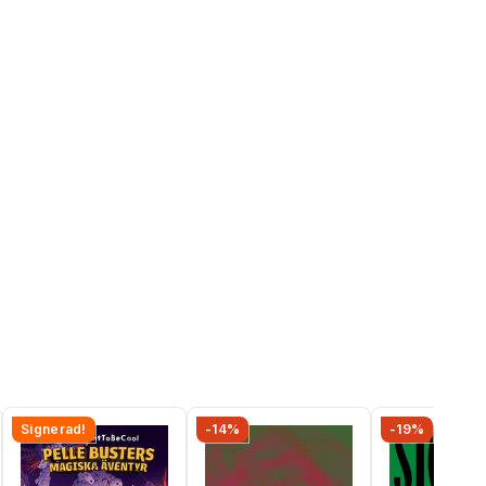
Signerad!
-14%
-19%