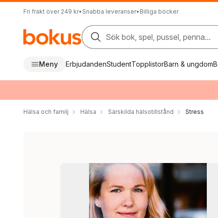
Fri frakt över 249 kr
•
Snabba leveranser
•
Billiga böcker
Sök bok, spel, pussel, penna...
Meny
Erbjudanden
Student
Topplistor
Barn & ungdom
B
Hälsa och familj
Hälsa
Särskilda hälsotillstånd
Stress