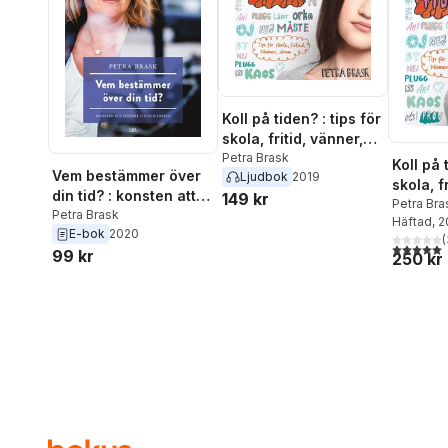
Koll på tiden? : tips för
skola, fritid, vänner,
sömn
Petra Brask
Koll på 
Vem bestämmer över
Ljudbok
2019
skola, f
din tid? : konsten att
149 kr
sömn
Petra Bra
frigöra tid och energi
Petra Brask
Häftad
, 
E-bok
2020
(
5,0
utav 5 
99 kr
250 kr