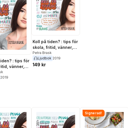
Koll på tiden? : tips för
skola, fritid, vänner,
sömn
Petra Brask
Ljudbok
2019
tiden? : tips för
149 kr
ritid, vänner,
sk
2019
Signerad!