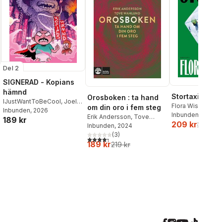
Del 2
SIGNERAD - Kopians
hämnd
Stortaxi
Orosboken : ta hand
IJustWantToBeCool
,
Joel
Flora Wiström
om din oro i fem steg
Adolphson
Inbunden
, 2026
,
Emil Ejdemo
Inbunden
, 2026
Erik Andersson
,
Tove
189 kr
Beer
,
Victor Beer
209 kr
259 kr
Wahlund
Inbunden
, 2024
(
3
)
4,3
utav 5 stjärnor. Totalt antal röster:
189 kr
219 kr