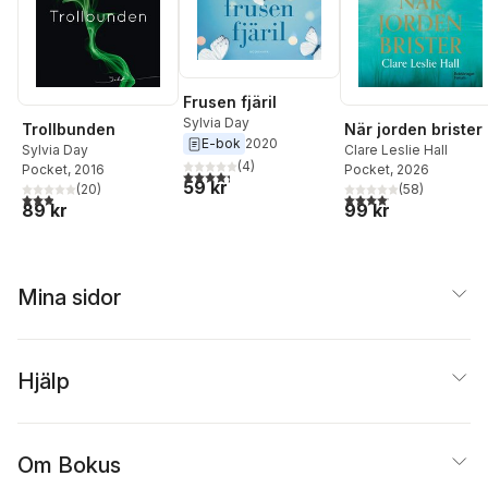
Frusen fjäril
Sylvia Day
När jorden brister
Trollbunden
E-bok
2020
Clare Leslie Hall
Sylvia Day
(
4
)
Pocket
, 2026
Pocket
, 2016
4,3
utav 5 stjärnor. Totalt antal röster:
59 kr
(
58
)
(
20
)
4,1
utav 5 stjärnor. Total
2,9
utav 5 stjärnor. Totalt antal röster:
99 kr
89 kr
Mina sidor
Hjälp
Om Bokus