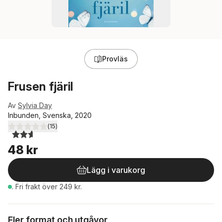
Provläs
Frusen fjäril
Av
Sylvia Day
Inbunden, Svenska, 2020
(
15
)
2,6
utav 5 stjärnor. Totalt antal röster:
48 kr
Lägg i varukorg
.
Fri frakt över 249 kr.
Fler format och utgåvor