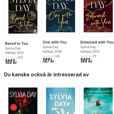
One with You
Entwined with You
Bared to You
Sylvia Day
Sylvia Day
Sylvia Day
Häftad
, 2016
Häftad
, 2013
Häftad
, 2012
(
4
)
(
1
)
(
12
)
3,5
utav 5 stjärnor. Totalt antal röster:
4,0
utav 5 stjärnor. Tota
4,0
utav 5 stjärnor. Totalt antal röster:
147 kr
149 kr
149 kr
Hoppa över listan
Du kanske också är intresserad av