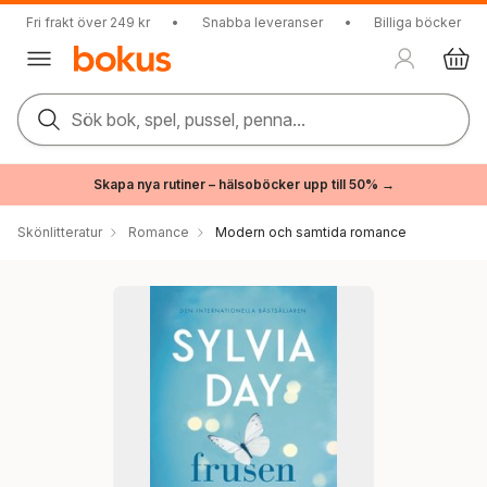
Fri frakt över 249 kr
•
Snabba leveranser
•
Billiga böcker
Sök bok, spel, pussel, penna...
Skapa nya rutiner – hälsoböcker upp till 50% →
Skönlitteratur
Romance
Modern och samtida romance