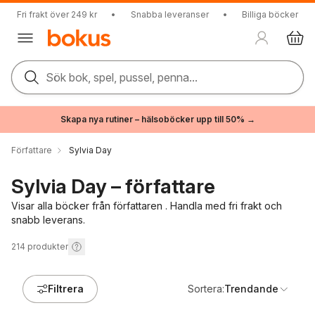
Fri frakt över 249 kr
•
Snabba leveranser
•
Billiga böcker
Sök bok, spel, pussel, penna...
Skapa nya rutiner – hälsoböcker upp till 50% →
Författare
Sylvia Day
Sylvia Day – författare
Visar alla böcker från författaren . Handla med fri frakt och
snabb leverans.
214
produkter
Filtrera
Sortera:
Trendande