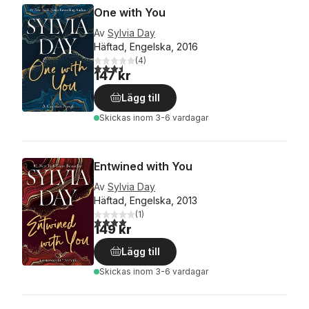
One with You
Av
Sylvia Day
Häftad, Engelska, 2016
(
4
)
3,5
utav 5 stjärnor. Totalt antal röster:
147 kr
Lägg till
Skickas
inom 3-6 vardagar
Entwined with You
Av
Sylvia Day
Häftad, Engelska, 2013
(
1
)
4,0
utav 5 stjärnor. Totalt antal röster:
149 kr
Lägg till
Skickas
inom 3-6 vardagar