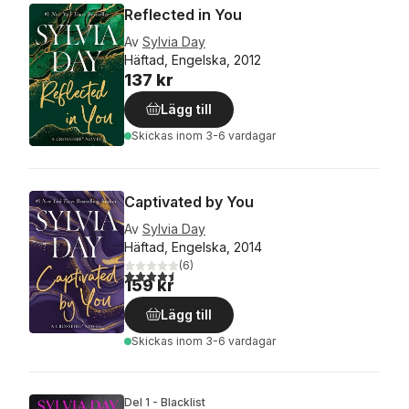
Reflected in You
Av
Sylvia Day
Häftad, Engelska, 2012
137 kr
Lägg till
Skickas
inom 3-6 vardagar
Captivated by You
Av
Sylvia Day
Häftad, Engelska, 2014
(
6
)
4,5
utav 5 stjärnor. Totalt antal röster:
159 kr
Lägg till
Skickas
inom 3-6 vardagar
Del 1 - Blacklist