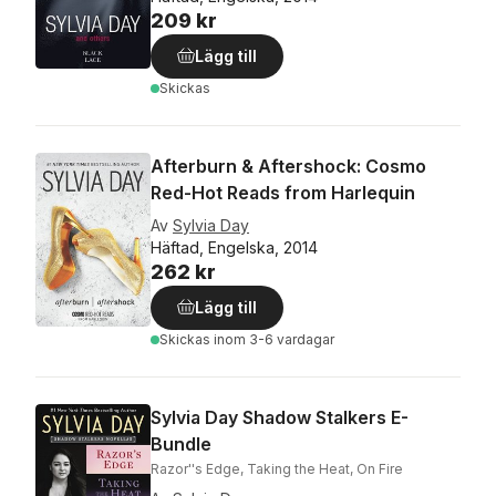
209 kr
Lägg till
Skickas
Afterburn & Aftershock: Cosmo
Red-Hot Reads from Harlequin
Av
Sylvia Day
Häftad, Engelska, 2014
262 kr
Lägg till
Skickas
inom 3-6 vardagar
Sylvia Day Shadow Stalkers E-
Bundle
Razor''s Edge, Taking the Heat, On Fire