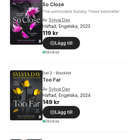
So Close
The unmissable Sunday Times bestseller
Av
Sylvia Day
Häftad, Engelska, 2023
119 kr
Lägg till
Skickas
Del 2 - Blacklist
Too Far
Av
Sylvia Day
Häftad, Engelska, 2024
149 kr
Lägg till
Skickas