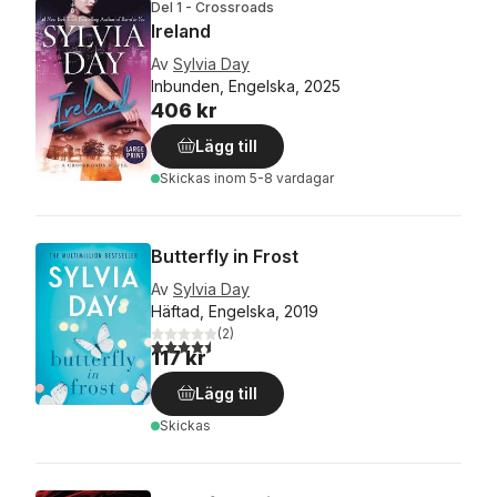
Del 1 - Crossroads
Ireland
Av
Sylvia Day
Inbunden, Engelska, 2025
406 kr
Lägg till
Skickas
inom 5-8 vardagar
Butterfly in Frost
Av
Sylvia Day
Häftad, Engelska, 2019
(
2
)
4,5
utav 5 stjärnor. Totalt antal röster:
117 kr
Lägg till
Skickas