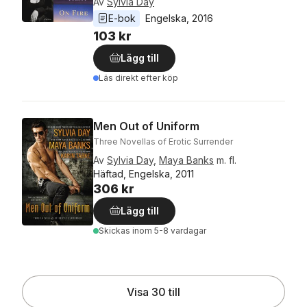
Av
Sylvia Day
E-bok
Engelska
, 
2016
103 kr
Lägg till
Läs direkt efter köp
Men Out of Uniform
Three Novellas of Erotic Surrender
Av
Sylvia Day
,
Maya Banks
m. fl.
Häftad, Engelska, 2011
306 kr
Lägg till
Skickas
inom 5-8 vardagar
Visa 30 till