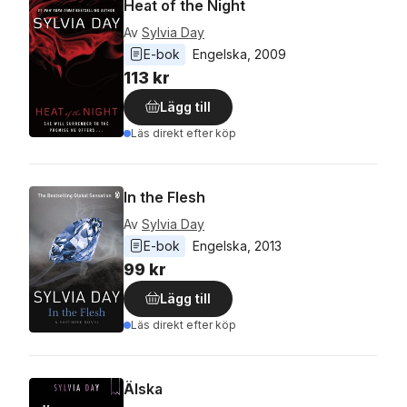
Heat of the Night
Av
Sylvia Day
E-bok
Engelska
, 
2009
113 kr
Lägg till
Läs direkt efter köp
In the Flesh
Av
Sylvia Day
E-bok
Engelska
, 
2013
99 kr
Lägg till
Läs direkt efter köp
Älska