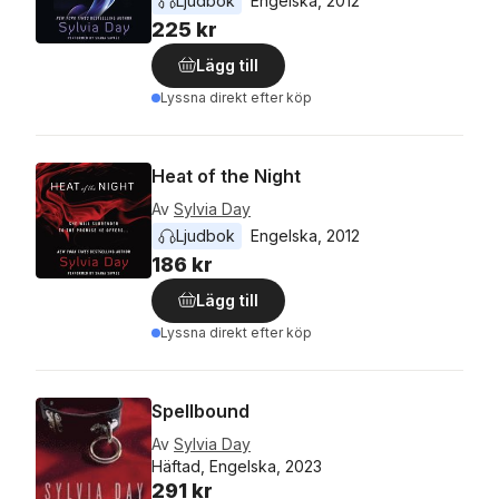
Ljudbok
Engelska
, 
2012
225 kr
Lägg till
Lyssna direkt efter köp
Heat of the Night
Av
Sylvia Day
Ljudbok
Engelska
, 
2012
186 kr
Lägg till
Lyssna direkt efter köp
Spellbound
Av
Sylvia Day
Häftad, Engelska, 2023
291 kr