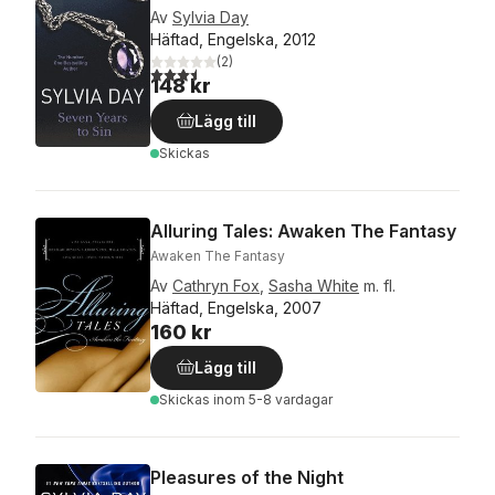
Av
Sylvia Day
Häftad, Engelska, 2012
(
2
)
3,5
utav 5 stjärnor. Totalt antal röster:
148 kr
Lägg till
Skickas
Alluring Tales: Awaken The Fantasy
Awaken The Fantasy
Av
Cathryn Fox
,
Sasha White
m. fl.
Häftad, Engelska, 2007
160 kr
Lägg till
Skickas
inom 5-8 vardagar
Pleasures of the Night