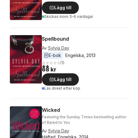
Lägg till
Skickas
inom 3-6 vardagar
Spellbound
Av
Sylvia Day
E-bok
Engelska
, 
2013
(
1
)
2,0
utav 5 stjärnor. Totalt antal röster:
68 kr
Lägg till
Läs direkt efter köp
Wicked
Featuring the Sunday Times bestselling author
of Bared to You
Av
Sylvia Day
Häftad, Engelska, 2014