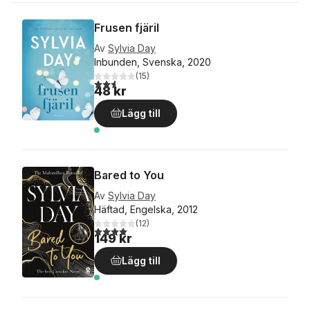
Frusen fjäril
Av
Sylvia Day
Inbunden, Svenska, 2020
(
15
)
2,6
utav 5 stjärnor. Totalt antal röster:
48 kr
Lägg till
Bared to You
Av
Sylvia Day
Häftad, Engelska, 2012
(
12
)
4,0
utav 5 stjärnor. Totalt antal röster:
149 kr
Lägg till