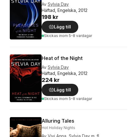
Av
Sylvia Day
Häftad, Engelska, 2012
198 kr
Lägg till
Skickas
inom 5-8 vardagar
Heat of the Night
Av
Sylvia Day
Häftad, Engelska, 2012
224 kr
Lägg till
Skickas
inom 5-8 vardagar
Alluring Tales
Hot Holiday Nights
Av
Vivi Anna
,
Sylvia Day
m. fl.