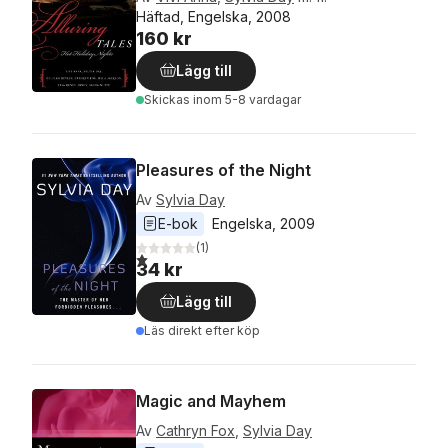
Häftad, Engelska, 2008
160 kr
Lägg till
Skickas
inom 5-8 vardagar
Pleasures of the Night
Av
Sylvia Day
E-bok
Engelska
, 
2009
(
1
)
1,0
utav 5 stjärnor. Totalt antal röster:
34 kr
Lägg till
Läs direkt efter köp
Magic and Mayhem
Av
Cathryn Fox
,
Sylvia Day