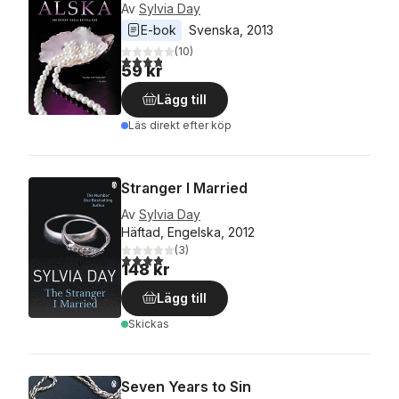
Av
Sylvia Day
E-bok
Svenska
, 
2013
(
10
)
3,8
utav 5 stjärnor. Totalt antal röster:
59 kr
Lägg till
Läs direkt efter köp
Stranger I Married
Av
Sylvia Day
Häftad, Engelska, 2012
(
3
)
4,0
utav 5 stjärnor. Totalt antal röster:
148 kr
Lägg till
Skickas
Seven Years to Sin