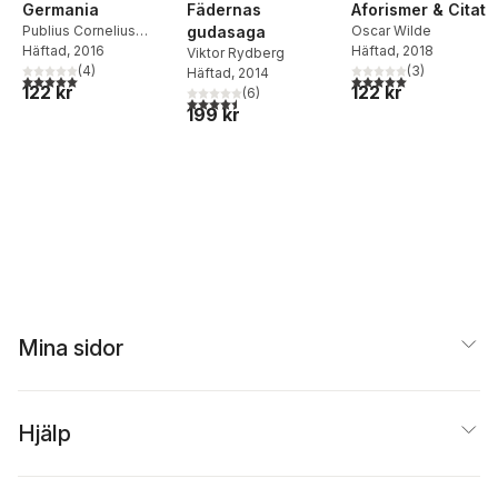
Germania
Aforismer & Citat
Fädernas
Publius Cornelius
Oscar Wilde
gudasaga
Tacitus
Häftad
, 2016
Häftad
, 2018
Viktor Rydberg
(
4
)
(
3
)
Häftad
, 2014
5,0
utav 5 stjärnor. Totalt antal röster:
5,0
utav 5 stjärnor. Tota
122 kr
122 kr
(
6
)
4,5
utav 5 stjärnor. Totalt antal röster:
199 kr
Mina sidor
Hjälp