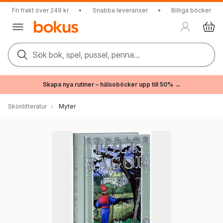
Fri frakt över 249 kr
•
Snabba leveranser
•
Billiga böcker
Sök bok, spel, pussel, penna...
Skapa nya rutiner – hälsoböcker upp till 50% →
Skönlitteratur
Myter