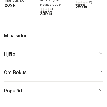
plundringar och
Anders Rydell
Inbunden
, 2024
(
21
)
4,1
utav 5 stjärnor. Total
265 kr
Inbunden
, 2024
musik som
259 kr
(
5
)
motstånd
4,8
utav 5 stjärnor. Totalt antal röster:
309 kr
Mina sidor
Hjälp
Om Bokus
Populärt