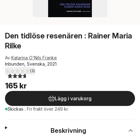
Den tidlöse resenären : Rainer Maria
Rilke
Av
Katarina O'Nils Franke
Inbunden, Svenska, 2021
(
3
)
3,7
utav 5 stjärnor. Totalt antal röster:
165 kr
Lägg i varukorg
Skickas
.
Fri frakt över 249 kr.
Beskrivning