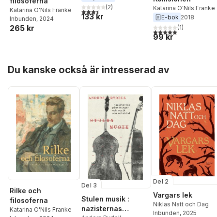
filosoferna
(
2
)
Katarina O'Nils Franke
Katarina O'Nils Franke
3,5
utav 5 stjärnor. Totalt antal röster:
133 kr
E-bok
2018
Inbunden
, 2024
265 kr
(
1
)
5,0
utav 5 stjärnor. Tota
99 kr
Hoppa över listan
Du kanske också är intresserad av
Del 2
Del 3
Rilke och
Vargars lek
Stulen musik :
filosoferna
Niklas Natt och Dag
nazisternas
Katarina O'Nils Franke
Inbunden
, 2025