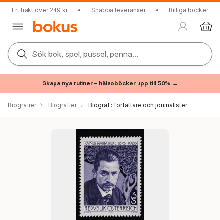
Fri frakt över 249 kr
•
Snabba leveranser
•
Billiga böcker
Sök bok, spel, pussel, penna...
Skapa nya rutiner – hälsoböcker upp till 50% →
Biografier
Biografier
Biografi: författare och journalister