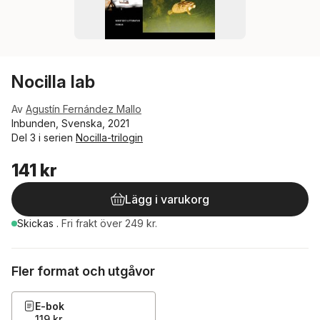
Nocilla lab
Av
Agustín Fernández Mallo
Inbunden, Svenska, 2021
Del 3 i serien
Nocilla-trilogin
141 kr
Lägg i varukorg
Skickas
.
Fri frakt över 249 kr.
Fler format och utgåvor
E-bok
119 kr