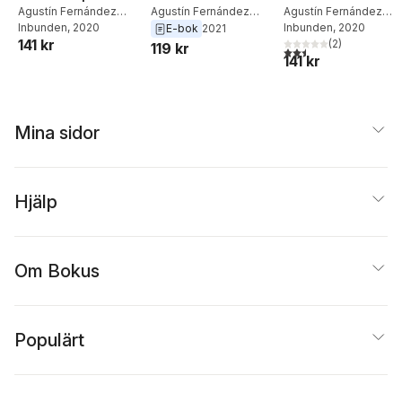
Agustín Fernández
Agustín Fernández
Agustín Fernández
Mallo
Inbunden
, 2020
Mallo
Mallo
Inbunden
, 2020
E-bok
2021
141 kr
(
2
)
119 kr
2,5
utav 5 stjärnor. Tota
141 kr
Mina sidor
Hjälp
Om Bokus
Populärt