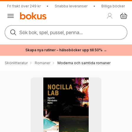
Fri frakt över 249 kr
•
Snabba leveranser
•
Billiga böcker
Sök bok, spel, pussel, penna...
Skapa nya rutiner – hälsoböcker upp till 50% →
Skönlitteratur
Romaner
Moderna och samtida romaner