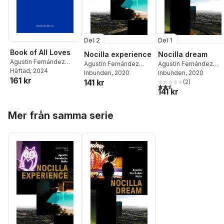
Del 2
Del 1
Book of All Loves
Nocilla experience
Nocilla dream
Agustín Fernández
Agustín Fernández
Agustín Fernández
Mallo
Häftad
, 2024
Mallo
Inbunden
, 2020
Mallo
Inbunden
, 2020
161 kr
141 kr
(
2
)
2,5
utav 5 stjärnor. Tota
141 kr
Hoppa över listan
Mer från samma serie