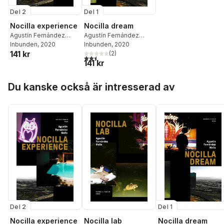
Del 2
Del 1
Nocilla experience
Nocilla dream
Agustín Fernández
Agustín Fernández
Mallo
Inbunden
, 2020
Mallo
Inbunden
, 2020
141 kr
(
2
)
2,5
utav 5 stjärnor. Totalt antal röster:
141 kr
Hoppa över listan
Du kanske också är intresserad av
Del 2
Del 1
Nocilla experience
Nocilla lab
Nocilla dream