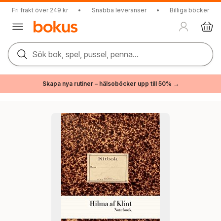
Fri frakt över 249 kr
•
Snabba leveranser
•
Billiga böcker
Sök bok, spel, pussel, penna...
Skapa nya rutiner – hälsoböcker upp till 50% →