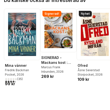
Du kanske också är intresserad av
Signerad!
Nyhet
SIGNERAD -
Mackans kost :
Mina vänner
Ofred
Middagar och
Marcus Frank
Fredrik Backman
Åsne Seierstad
Inbunden
, 2026
matlådor
Pocket
, 2026
Storpocket
, 2026
269 kr
109 kr
(
35
)
4,3
utav 5 stjärnor. Totalt antal röster:
99 kr