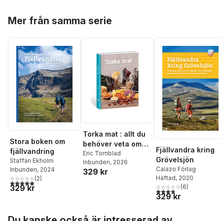
Hoppa över listan
Mer från samma serie
Torka mat : allt du
Stora boken om
behöver veta om
Fjällvandra kring
fjällvandring
utrustning och
Eric Tornblad
Grövelsjön
Staffan Ekholm
Inbunden
, 2026
metoder för att ta
Calazo Förlag
Inbunden
, 2024
329 kr
tillvara frukt,
Häftad
, 2020
(
2
)
5,0
utav 5 stjärnor. Totalt antal röster:
grönsaker, kött och
329 kr
(
6
)
3,8
utav 5 stjärnor. Tota
svamp
329 kr
Hoppa över listan
Du kanske också är intresserad av