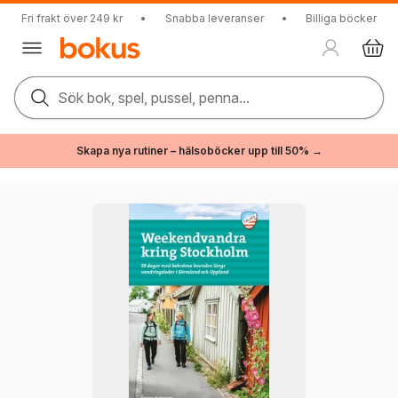
Fri frakt över 249 kr
•
Snabba leveranser
•
Billiga böcker
Sök bok, spel, pussel, penna...
Skapa nya rutiner – hälsoböcker upp till 50% →