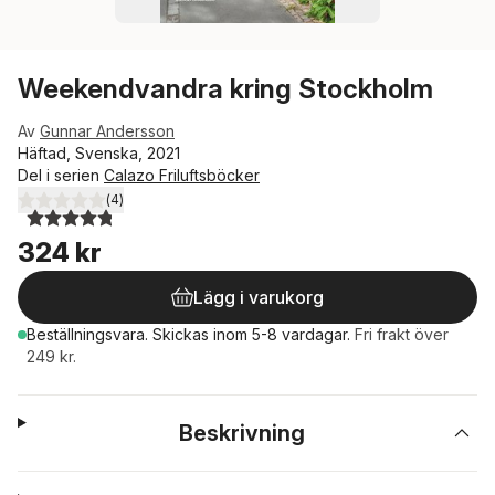
Weekendvandra kring Stockholm
Av
Gunnar Andersson
Häftad, Svenska, 2021
Del i serien
Calazo Friluftsböcker
(
4
)
4,8
utav 5 stjärnor. Totalt antal röster:
324 kr
Lägg i varukorg
Beställningsvara.
Skickas
inom 5-8 vardagar
.
Fri frakt över
249 kr.
Beskrivning