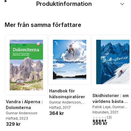
Produktinformation
Hoppa över listan
Mer från samma författare
Handbok för
Skidhistorier : om
hälsoinspiratörer
världens bästa
Vandra i Alperna :
Gunnar Andersson
,
offpistskidåkning,
Patrik Leje
,
Gunnar
Dolomiterna
Tommy Ljusenius
Häftad
, 2017
Andersson
Inbunden
, 2021
364 kr
toppturer &
Gunnar Andersson
(
3
)
Häftad
, 2023
skidäventyr
4,7
utav 5 stjärnor. Tota
396 kr
329 kr