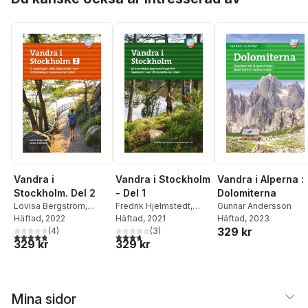
Vandra i
Vandra i Stockholm
Vandra i Alperna :
Stockholm. Del 2
- Del 1
Dolomiterna
Lovisa Bergström
,
Fredrik Hjelmstedt
,
Gunnar Andersson
Adam Rindeskär
Häftad
, 2022
Jonas Sundvall
Häftad
, 2021
Häftad
, 2023
329 kr
(
4
)
(
3
)
4,8
utav 5 stjärnor. Totalt antal röster:
3,7
utav 5 stjärnor. Totalt antal röster:
329 kr
329 kr
Mina sidor