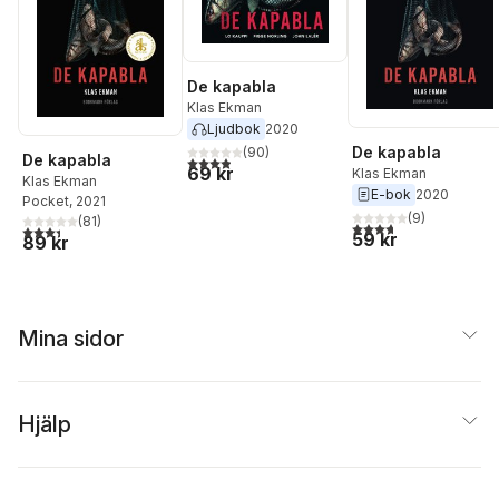
De kapabla
Klas Ekman
Ljudbok
2020
De kapabla
(
90
)
De kapabla
3,9
utav 5 stjärnor. Totalt antal röster:
69 kr
Klas Ekman
Klas Ekman
E-bok
2020
Pocket
, 2021
(
9
)
(
81
)
3,7
utav 5 stjärnor. Tota
3,4
utav 5 stjärnor. Totalt antal röster:
59 kr
89 kr
Mina sidor
Hjälp