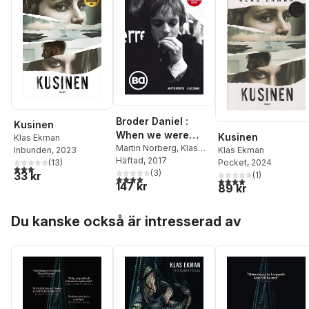
Broder Daniel :
Kusinen
When we were
Kusinen
Klas Ekman
winning
Martin Norberg
,
Klas
Klas Ekman
Inbunden
, 2023
Ekman
Häftad
, 2017
Pocket
, 2024
(
13
)
3,0
utav 5 stjärnor. Totalt antal röster:
(
3
)
33 kr
(
1
)
4,0
utav 5 stjärnor. Totalt antal röster:
4,0
utav 5 stjärnor. Tota
147 kr
89 kr
Hoppa över listan
Du kanske också är intresserad av