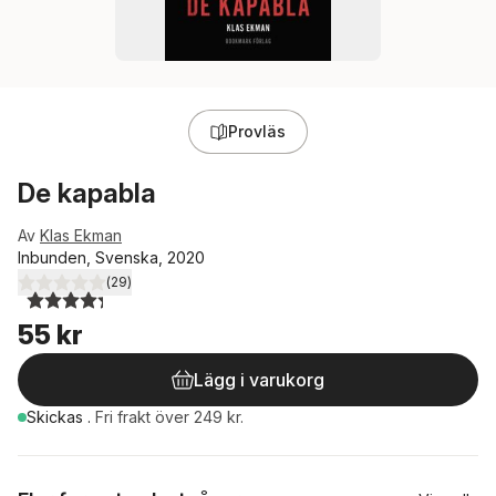
Provläs
De kapabla
Av
Klas Ekman
Inbunden, Svenska, 2020
(
29
)
4,3
utav 5 stjärnor. Totalt antal röster:
55 kr
Lägg i varukorg
Skickas
.
Fri frakt över 249 kr.