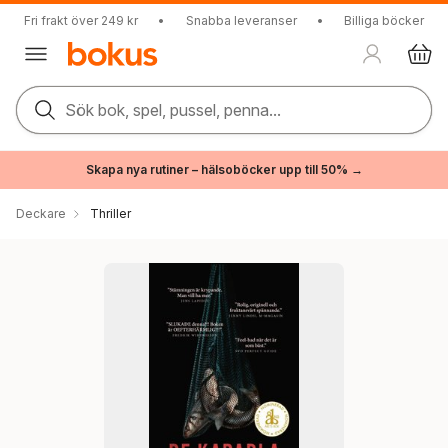
Fri frakt över 249 kr
•
Snabba leveranser
•
Billiga böcker
Sök bok, spel, pussel, penna...
Skapa nya rutiner – hälsoböcker upp till 50% →
Deckare
Thriller