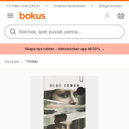
Fri frakt över 249 kr
•
Snabba leveranser
•
Billiga böcker
Sök bok, spel, pussel, penna...
Skapa nya rutiner – hälsoböcker upp till 50% →
Deckare
Thriller