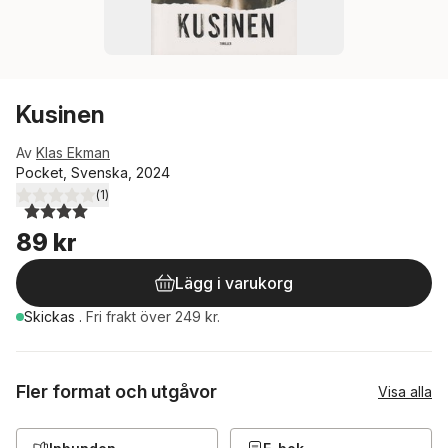
Kusinen
Av
Klas Ekman
Pocket, Svenska, 2024
(
1
)
4,0
utav 5 stjärnor. Totalt antal röster:
89 kr
Lägg i varukorg
Skickas
.
Fri frakt över 249 kr.
Fler format och utgåvor
Visa alla