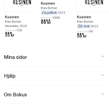
Kusinen
Klas Ekman
Ljudbok
2023
Kusinen
Kusinen
(
106
)
3,8
utav 5 stjärnor. Totalt antal röster:
Klas Ekman
Klas Ekman
69 kr
Inbunden
, 2023
E-bok
2023
(
13
)
(
4
)
3,0
utav 5 stjärnor. Totalt antal röster:
2,8
utav 5 stjärnor. Tota
33 kr
59 kr
Mina sidor
Hjälp
Om Bokus