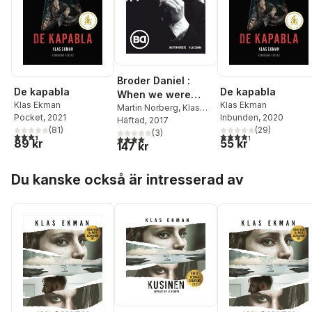
Broder Daniel :
De kapabla
De kapabla
When we were
Klas Ekman
Klas Ekman
winning
Martin Norberg
,
Klas
Pocket
, 2021
Inbunden
, 2020
Ekman
Häftad
, 2017
(
81
)
(
29
)
(
3
)
3,4
utav 5 stjärnor. Totalt antal röster:
4,3
utav 5 stjärnor. Tota
4,0
utav 5 stjärnor. Totalt antal röster:
89 kr
55 kr
147 kr
Hoppa över listan
Du kanske också är intresserad av