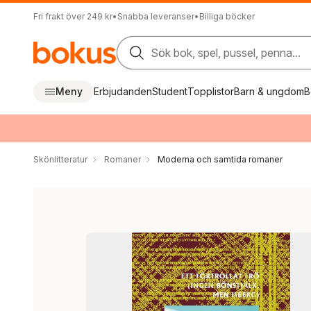
Fri frakt över 249 kr
•
Snabba leveranser
•
Billiga böcker
Sök bok, spel, pussel, penna...
Meny
Erbjudanden
Student
Topplistor
Barn & ungdom
B
Skönlitteratur
Romaner
Moderna och samtida romaner