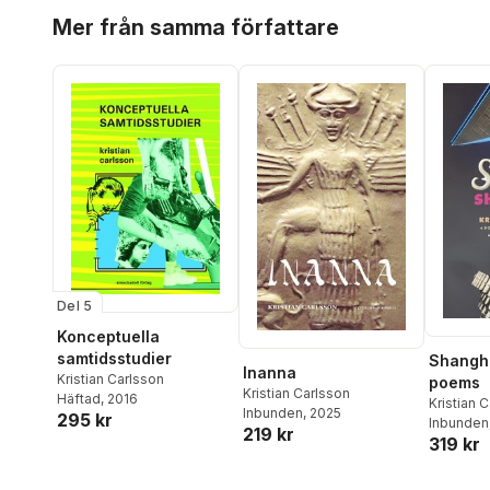
Hoppa över listan
Mer från samma författare
Del 5
Konceptuella
samtidsstudier
Shangha
Inanna
Kristian Carlsson
poems
Kristian Carlsson
Häftad
, 2016
Kristian 
Inbunden
, 2025
295 kr
Inbunden
219 kr
319 kr