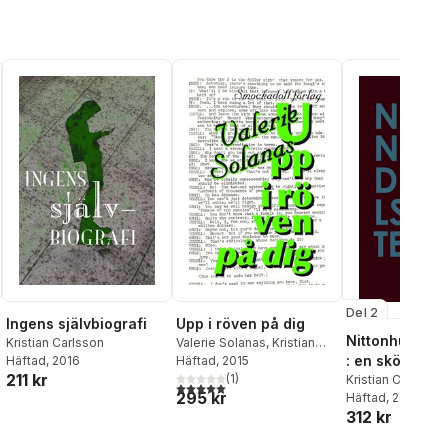
Del 2
Ingens självbiografi
Upp i röven på dig
Nittonhundrata
Kristian Carlsson
Valerie Solanas
,
Kristian
: en skönlitter
Häftad
, 2016
Carlsson
Häftad
, 2015
211 kr
(
1
)
Kristian Carlsson
5,0
utav 5 stjärnor. Totalt antal röster:
295 kr
Häftad
, 2012
312 kr