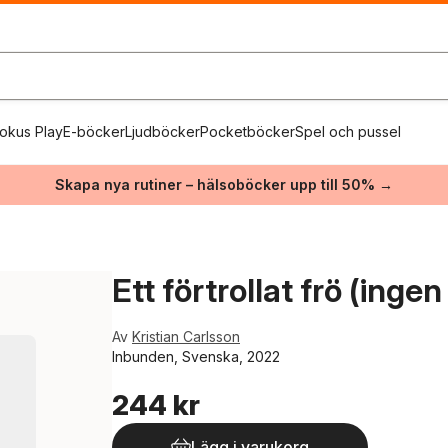
okus Play
E-böcker
Ljudböcker
Pocketböcker
Spel och pussel
Skapa nya rutiner – hälsoböcker upp till 50% →
Ett förtrollat frö (inge
Av
Kristian Carlsson
Inbunden, Svenska, 2022
244 kr
Lägg i varukorg