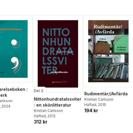
relseboken :
Del 2
Rudimentär//Avfärda
verk
Nittonhundratalssviter
Kristian Carlsson
Carlsson
: en skönlitteratur
Häftad
, 2015
, 2024
194 kr
Kristian Carlsson
Häftad
, 2012
312 kr