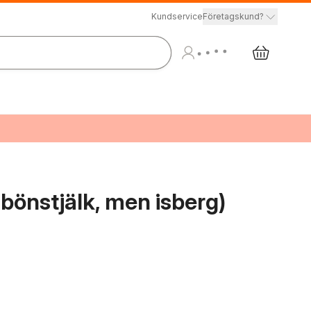
Kundservice
Företagskund?
n bönstjälk, men isberg)