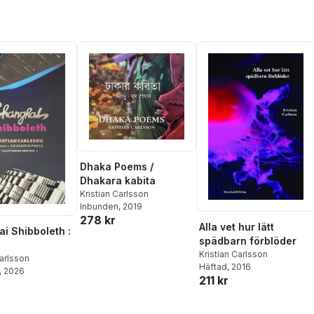
Dhaka Poems /
Dhakara kabita
Kristian Carlsson
Inbunden
, 2019
278 kr
Alla vet hur lätt
i Shibboleth :
spädbarn förblöder
Kristian Carlsson
Carlsson
Häftad
, 2016
, 2026
211 kr