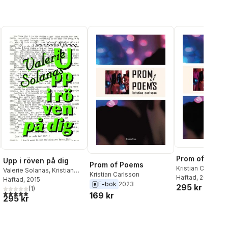
Prom of poem
Upp i röven på dig
Prom of Poems
Kristian Carlsson
Valerie Solanas
,
Kristian
Kristian Carlsson
Häftad
, 2023
Carlsson
Häftad
, 2015
E-bok
2023
295 kr
(
1
)
5,0
utav 5 stjärnor. Totalt antal röster:
169 kr
295 kr