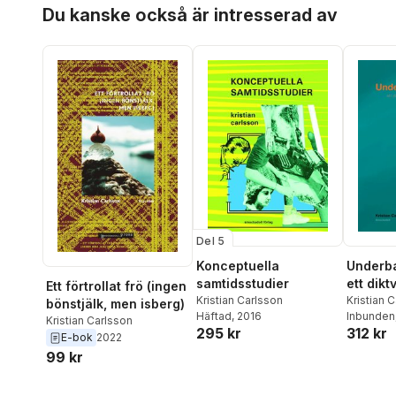
Hoppa över listan
Du kanske också är intresserad av
Del 5
Konceptuella
Underba
samtidsstudier
ett dikt
Ett förtrollat frö (ingen
Kristian Carlsson
Kristian 
bönstjälk, men isberg)
Häftad
, 2016
Inbunden
Kristian Carlsson
295 kr
312 kr
E-bok
2022
99 kr