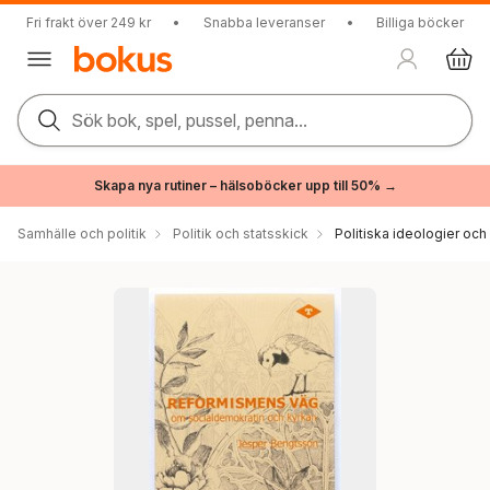
Fri frakt över 249 kr
•
Snabba leveranser
•
Billiga böcker
Sök bok, spel, pussel, penna...
Skapa nya rutiner – hälsoböcker upp till 50% →
Samhälle och politik
Politik och statsskick
Politiska ideologier och