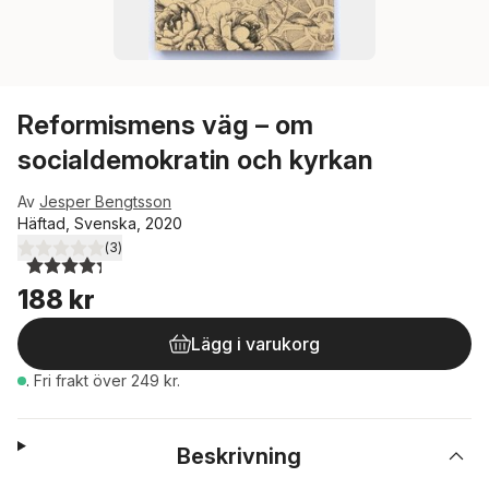
Reformismens väg – om
socialdemokratin och kyrkan
Av
Jesper Bengtsson
Häftad, Svenska, 2020
(
3
)
4,3
utav 5 stjärnor. Totalt antal röster:
188 kr
Lägg i varukorg
.
Fri frakt över 249 kr.
Beskrivning