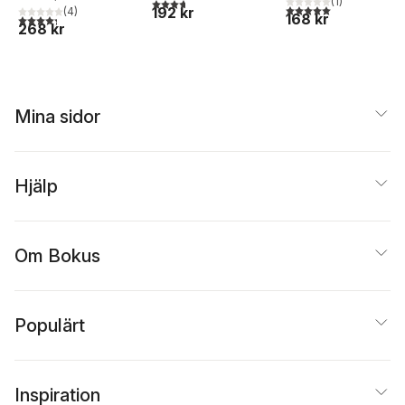
(
1
)
3,7
utav 5 stjärnor. Totalt antal röster:
5,0
utav 5 stjärnor. Tota
192 kr
(
4
)
168 kr
4,3
utav 5 stjärnor. Totalt antal röster:
268 kr
Mina sidor
Hjälp
Om Bokus
Populärt
Inspiration