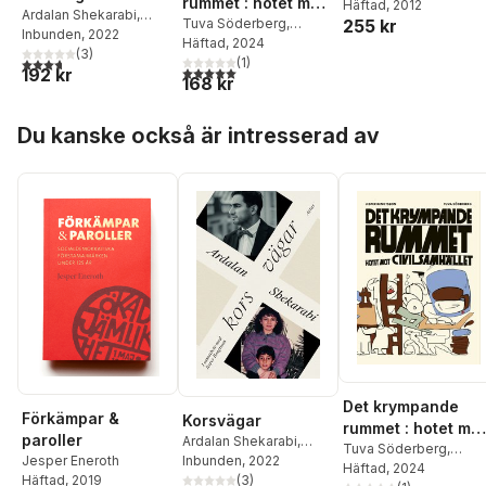
rummet : hotet mot
Parvin Ardalan
Häftad
, 2012
,
Faraj
Ardalan Shekarabi
,
civilsamhället
Tuva Söderberg
,
255 kr
Bayrakdar
,
Jesper
Jesper Bengtsson
Inbunden
, 2022
Jesper Bengtsson
Häftad
, 2024
Bengtsson
,
Ida Börjel
,
(
3
)
(
1
)
3,7
utav 5 stjärnor. Totalt antal röster:
Ingrid Elam
,
Henrik C
5,0
utav 5 stjärnor. Totalt antal röster:
192 kr
168 kr
Enbohm
,
Pär Hansson
,
Li Jianhong
,
Ulrika
Hoppa över listan
Knutson
,
Ola Larsmo
,
Du kanske också är intresserad av
Cato Lein
,
Herta Mülle
Taslima Nasrin
,
Anisur
Rahman
,
Zurab
Rtveliashvili
,
Jenny
Tunedal
Det krympande
Förkämpar &
Korsvägar
rummet : hotet mot
paroller
Ardalan Shekarabi
,
civilsamhället
Tuva Söderberg
,
Jesper Bengtsson
Inbunden
, 2022
Jesper Eneroth
Jesper Bengtsson
Häftad
, 2024
(
3
)
Häftad
, 2019