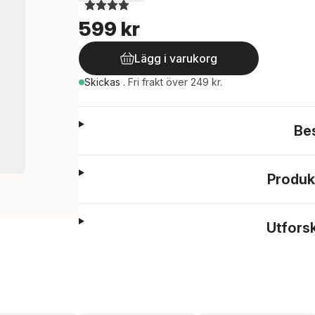
599 kr
Lägg i varukorg
Skickas
.
Fri frakt över 249 kr.
Be
Produk
Utfors