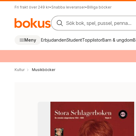
Fri frakt över 249 kr
•
Snabba leveranser
•
Billiga böcker
Sök bok, spel, pussel, penna...
Meny
Erbjudanden
Student
Topplistor
Barn & ungdom
B
Kultur
Musikböcker