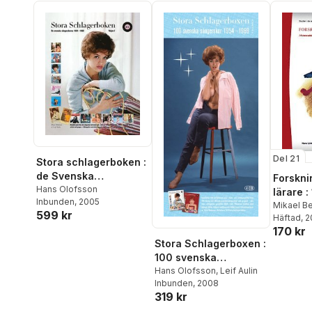
Del 21
Stora schlagerboken :
de Svenska
Forskni
sångerskorna 1954-
Hans Olofsson
lärare :
Inbunden
, 2005
1969 vol 1 A-L
ämnesdi
Mikael B
599 kr
Agneta G
Häftad
, 
studier 
170 kr
Jansson
,
samhäl
Stora Schlagerboxen :
Maria Jo
Karlefjär
100 svenska
kristoffe
sångerskor 1954-
Hans Olofsson
,
Leif Aulin
odensta
Inbunden
, 2008
1969. Vol. 2
Johan Sa
319 kr
Schiöler
,