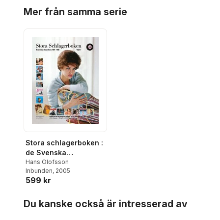
Hoppa över listan
Mer från samma serie
Stora schlagerboken :
de Svenska
sångerskorna 1954-
Hans Olofsson
Inbunden
, 2005
1969 vol 1 A-L
599 kr
Hoppa över listan
Du kanske också är intresserad av