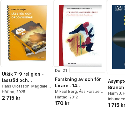
Del 21
Utkik 7-9 religion -
Forskning av och för
lässtöd och
Asymptotic Gi
lärare : 14
ordövningar
Hans Olofsson
,
Magdalena
Branch Stars
ämnesdidaktiska
Mikael Berg
,
Åsa Forsberg
,
Nordin
Häftad
,
, 2025
Johanna Florin
Harm J. Habing
,
2 715 kr
Agneta Grönlund
Häftad
, 2012
,
Tobias
studier i historia och
Olofsson
Inbunden
, 2003
170 kr
Jansson
,
Jessica Jarhall
,
samhällskunskap
1 715 kr
Maria Johansson
,
Anna
Karlefjärd
,
Annika Karlsson
,
kristoffer larsson
,
christina
odenstad
,
Hans Olofsson
,
Johan Sandahl
,
Katarina
Schiöler
,
Peter Wall