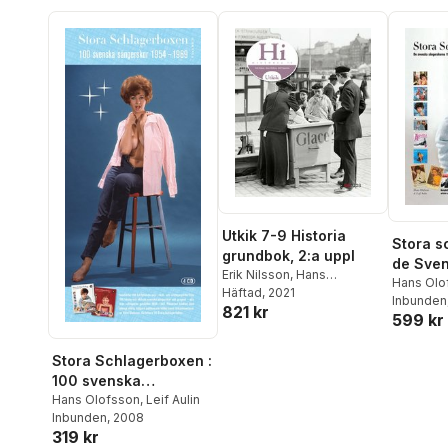
Utkik 7-9 Historia
Stora s
grundbok, 2:a uppl
de Sve
Erik Nilsson
,
Hans
sånger
Hans Olo
Olofsson
Häftad
, 2021
,
Rolf Uppström
,
Inbunden
1969 vo
821 kr
Bengt Liljegren
599 kr
Stora Schlagerboxen :
100 svenska
sångerskor 1954-
Hans Olofsson
,
Leif Aulin
Inbunden
, 2008
1969. Vol. 2
319 kr