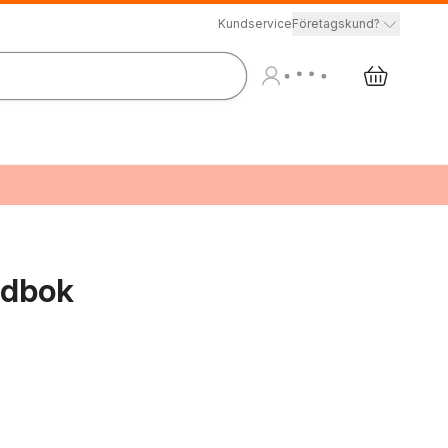
Kundservice
Företagskund?
ndbok