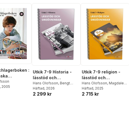
chlagerboken :
Utkik 7-9 Historia -
Utkik 7-9 religion -
nska
lässtöd och
lässtöd och
skorna 1954-
fsson
ordövningar
Hans Olofsson
,
Bengt
ordövningar
Hans Olofsson
,
Magdalena
, 2005
l 1 A-L
Liljegren
Häftad
, 2026
,
Rolf Uppström
,
Nordin
Häftad
,
, 2025
Johanna Florin
2 299 kr
2 715 kr
Johanna Florin