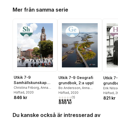
Hoppa över listan
Mer från samma serie
Utkik 7-9
Utkik 7-9 Geografi
Utkik 7-
Samhällskunskap
grundbok, 2:a uppl
grundbo
grundbok, 2:a uppl
Christina Friborg
,
Anna
Bo Andersson
,
Anna
Erik Nils
Holmlin-Nilsson
Häftad
, 2020
,
Henrik
Windirsch
Häftad
, 2020
Olofsson
Häftad
, 
846 kr
Isaksson
,
Monika Linder
821 kr
(
1
)
Bengt Lil
5,0
utav 5 stjärnor. Totalt antal röster:
846 kr
Hoppa över listan
Du kanske också är intresserad av