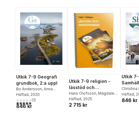
Utkik 7
Utkik 7-9 Geografi
Utkik 7-9 religion -
Samhäl
grundbok, 2:a uppl
lässtöd och
grundbo
Christina
Bo Andersson
,
Anna
ordövningar
Hans Olofsson
,
Magdalena
Holmlin-
Häftad
, 
Windirsch
Häftad
, 2020
Nordin
Häftad
,
, 2025
Johanna Florin
846 kr
Isaksson
(
1
)
5,0
utav 5 stjärnor. Totalt antal röster:
2 715 kr
846 kr