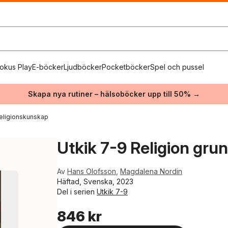
okus Play
E-böcker
Ljudböcker
Pocketböcker
Spel och pussel
Skapa nya rutiner – hälsoböcker upp till 50% →
eligionskunskap
Utkik 7-9 Religion gru
Av
Hans Olofsson
,
Magdalena Nordin
Häftad, Svenska, 2023
Del i serien
Utkik 7-9
846 kr