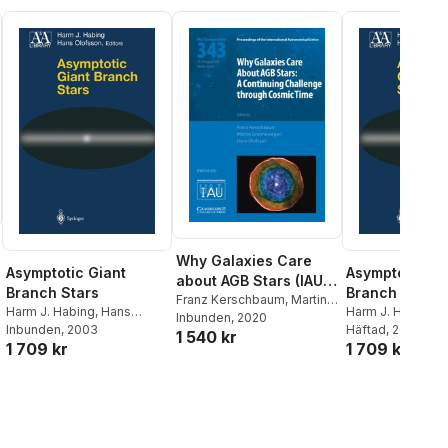
Why Galaxies Care
Asymptotic Giant
Asymptotic Gi
about AGB Stars (IAU
Branch Stars
Branch Stars
S343)
Franz Kerschbaum
,
Martin
Harm J. Habing
,
Hans
Harm J. Habing
,
Groenewegen
Inbunden
, 2020
,
Hans
Olofsson
Inbunden
, 2003
Olofsson
Häftad
, 2011
1 540 kr
Olofsson
1 709 kr
1 709 kr