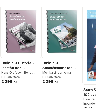
Utkik 7-9 Historia -
Utkik 7-9
lässtöd och
Samhällskunskap -
ordövningar
Hans Olofsson
,
Bengt
lässtöd och
Monika Linder
,
Anna
Liljegren
Häftad
, 2026
,
Rolf Uppström
,
Holmlin Nilsson
Häftad
, 2026
,
Christina
ordövningar
2 299 kr
2 299 kr
Johanna Florin
Friborg
,
Henric Isacsson
,
Johanna Florin
Stora Schlage
100 svenska
sångerskor 1
Hans Olofsson
,
L
Inbunden
, 2008
1969. Vol. 2