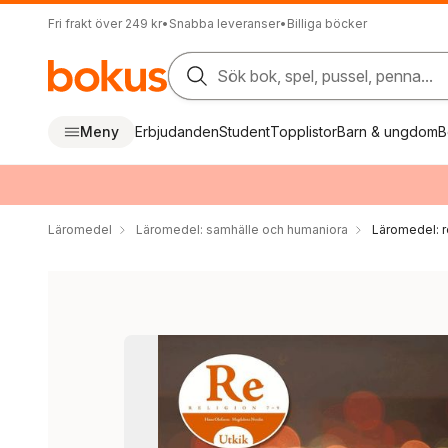
Fri frakt över 249 kr
•
Snabba leveranser
•
Billiga böcker
Sök bok, spel, pussel, penna...
Meny
Erbjudanden
Student
Topplistor
Barn & ungdom
B
Läromedel
Läromedel: samhälle och humaniora
Läromedel: r