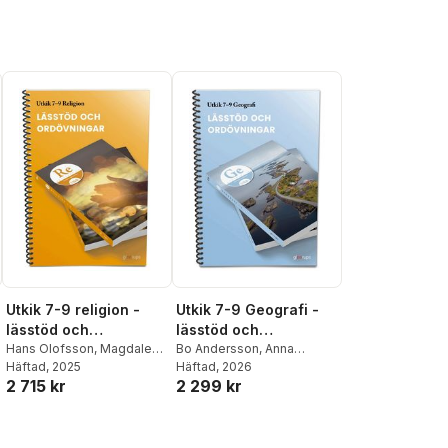
Utkik 7-9 religion -
Utkik 7-9 Geografi -
lässtöd och
lässtöd och
ordövningar
Hans Olofsson
,
Magdalena
ordövningar
Bo Andersson
,
Anna
Nordin
Häftad
,
, 2025
Johanna Florin
Windirsch
Häftad
, 2026
,
Johanna Florin
2 715 kr
2 299 kr