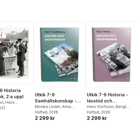
9 Historia
Utkik 7-9
Utkik 7-9 Historia -
k, 2:a uppl
Samhällskunskap -
lässtöd och
son
,
Hans
lässtöd och
Monika Linder
,
Anna
ordövningar
Hans Olofsson
,
Bengt
2021
,
Rolf Uppström
,
Holmlin Nilsson
Häftad
, 2026
,
Christina
Liljegren
Häftad
, 2026
,
Rolf Uppström
,
ordövningar
jegren
2 299 kr
2 299 kr
Friborg
,
Henric Isacsson
,
Johanna Florin
Johanna Florin