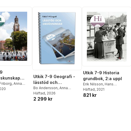
-9
Utkik 7-9 Historia
Utkik 7-9 Geografi -
lskunskap
grundbok, 2:a uppl
lässtöd och
k, 2:a uppl
 Friborg
,
Anna
Erik Nilsson
,
Hans
ordövningar
Bo Andersson
,
Anna
Nilsson
2020
,
Henrik
Olofsson
Häftad
, 2021
,
Rolf Uppström
,
Windirsch
Häftad
, 2026
,
Johanna Florin
,
Monika Linder
821 kr
Bengt Liljegren
2 299 kr