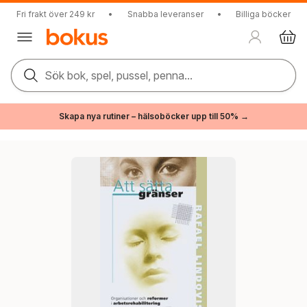
Fri frakt över 249 kr
•
Snabba leveranser
•
Billiga böcker
Sök bok, spel, pussel, penna...
Skapa nya rutiner – hälsoböcker upp till 50% →