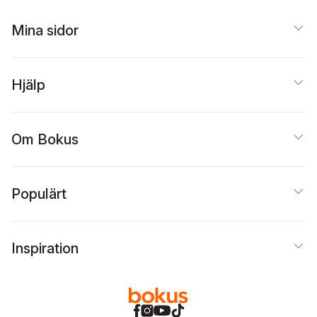
Carolina Klockmo
,
Rafael Lindqvist
,
Malin
Mina sidor
Lohela Karlsson
,
Maria
Niklasson Larsson
,
Mikael Nordenmark
,
Kristina Schüldt Ekholm
,
Hjälp
John Selander
,
Rita
Sjöström
,
Åsa Tjulin
,
Lotta Vahlne Westerhäll
,
Maria Warne
Om Bokus
Populärt
Inspiration