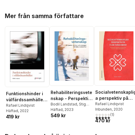
Hoppa över listan
Mer från samma författare
Socialvetenskapli
Rehabiliteringsvete
Funktionshinder i
a perspektiv på
nskap - Perspektiv,
välfärdssamhället
funktionshinder :
Rafael Lindqvist
aktörer och
Bodil Landstad
,
Stig
5 uppl.
Rafael Lindqvist
Inbunden
, 2020
Vinberg
Häftad
, 2023
,
Runo
medborgarskap,
strategier för hälsa
Häftad
, 2022
(
1
)
549 kr
Axelsson
,
Alf Bergroth
,
delaktighet och
419 kr
i arbetslivet
5,0
utav 5 stjärnor. Tota
470 kr
Susanna Bihari
tillgänglighet för
Axelsson
,
Kristian Borg
,
personer med
Lotta Dellve
,
Kerstin
Hoppa över listan
funktionsnedsättn