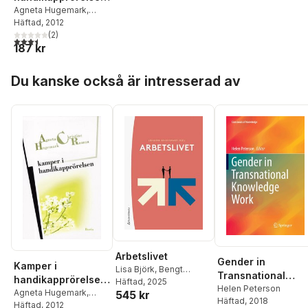
: Resurser,
Agneta Hugemark
,
Christine Roman
Häftad
, 2012
erkännande,
(
2
)
representation
3,5
utav 5 stjärnor. Totalt antal röster:
187 kr
Hoppa över listan
Du kanske också är intresserad av
Arbetslivet
Gender in
Kamper i
Lisa Björk
,
Bengt
Transnational
handikapprörelsen
Furåker
Häftad
, 2025
,
Johan
Knowledge Work
Helen Peterson
: Resurser,
Agneta Hugemark
,
545 kr
Alfonsson
,
Karin Allard
,
Häftad
, 2018
Christine Roman
Häftad
, 2012
Maral Babapour Chafi
,
erkännande,