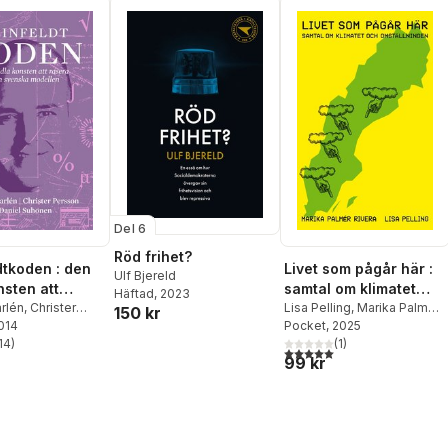
Del 6
Röd frihet?
dtkoden : den
Livet som pågår här :
Ulf Bjereld
nsten att
samtal om klimatet
Häftad
, 2023
den svenska
rlén
,
Christer
och omställningen
Lisa Pelling
,
Marika Palmér
150 kr
2014
Daniel Suhonen
Rivera
Pocket
, 2025
en
14
)
(
1
)
stjärnor. Totalt antal röster:
5,0
utav 5 stjärnor. Totalt ant
99 kr