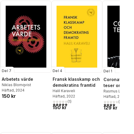
Del 7
Del 4
Del 1
Arbetets värde
Fransk klasskamp och
Coronateserna
Niklas Blomqvist
demokratins framtid
teser om kris
Häftad
, 2024
Halil Karaveli
hur vi startar
Rasmus Landstr
150 kr
Häftad
, 2022
Häftad
, 2020
samhället
(
1
)
(
1
)
5,0
utav 5 stjärnor. Totalt antal röster:
4,0
utav 5 stjärnor
150 kr
129 kr