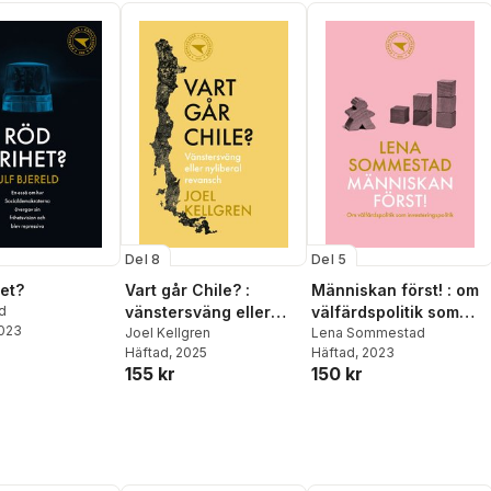
nn Hjort
,
Aron
kael Nyberg
,
Felix
ebels
,
Kristian
Del 8
Del 5
het?
Vart går Chile? :
Människan först! : om
ld
vänstersväng eller
välfärdspolitik som
2023
nyliberal revansch
Joel Kellgren
investeringspolitik
Lena Sommestad
Häftad
, 2025
Häftad
, 2023
155 kr
150 kr