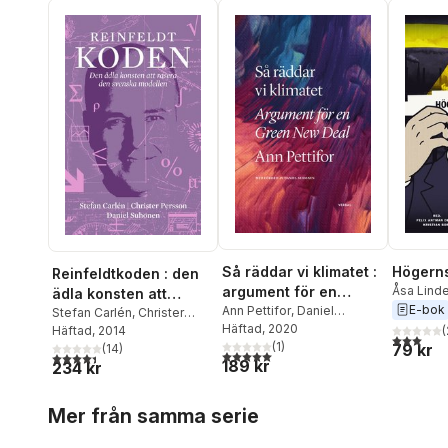
Så räddar vi klimatet :
Högerns
Reinfeldtkoden : den
argument för en
Åsa Lind
ädla konsten att
Petterss
E-bok
Green New Deal
Ann Pettifor
,
Daniel
rasera den svenska
Stefan Carlén
,
Christer
Flensmar
Suhonen
Häftad
, 2020
(
Persson
Häftad
, 2014
,
Daniel Suhonen
modellen
3,0
utav 5 
Ivar And
(
1
)
79 kr
(
14
)
5,0
utav 5 stjärnor. Totalt antal röster:
4,4
utav 5 stjärnor. Totalt antal röster:
Daniel S
189 kr
234 kr
Ekman
,
S
Holmqvis
Hoppa över listan
Mer från samma serie
Altstadt
,
Malmqvis