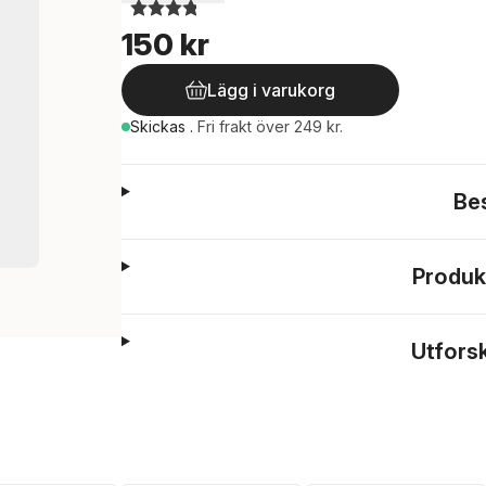
150 kr
Lägg i varukorg
Skickas
.
Fri frakt över 249 kr.
Be
Produk
Utfors