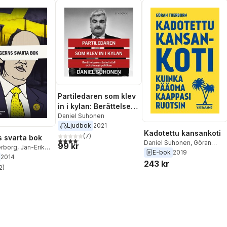
Partiledaren som klev
in i kylan: Berättelsen
om Juholts fall och
Daniel Suhonen
Ljudbok
2021
den nya politiken
Kadotettu kansankoti
(
7
)
 svarta bok
4,1
utav 5 stjärnor. Totalt antal röster:
Daniel Suhonen
,
Göran
99 kr
erborg
,
Jan-Erik
Therborn
E-bok
2019
on
,
Kristofer
2014
243 kr
ck
,
Benny NIlsson
,
2
)
stjärnor. Totalt antal röster:
ersen
,
Pierre Gilly
,
uhonen
,
Kajsa Ekis
alka Sandén
,
Kalle
t
,
Ann Charlott
Conny C-A
t
,
Ali Esbati
,
Björn