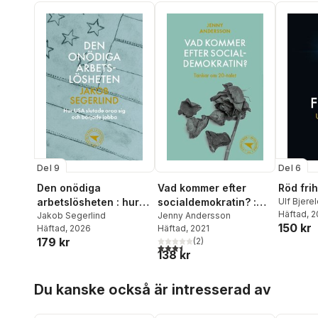
Fridén
,
Li
Etzler
,
Mi
Antman D
Borg
Del 9
Del 6
Den onödiga
Vad kommer efter
Röd fri
arbetslösheten : hur
socialdemokratin? :
Ulf Bjere
Häftad
, 
USA slutade oroa sig
Jakob Segerlind
tankar om 20-talet
Jenny Andersson
150 kr
Häftad
, 2026
Häftad
, 2021
och började jobba
179 kr
(
2
)
3,5
utav 5 stjärnor. Totalt antal röster:
138 kr
Hoppa över listan
Du kanske också är intresserad av