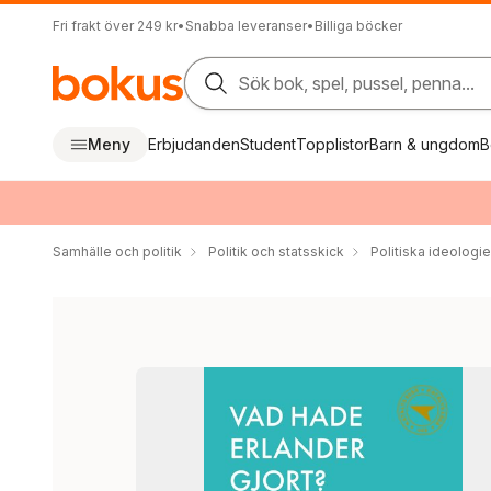
Fri frakt över 249 kr
•
Snabba leveranser
•
Billiga böcker
Sök bok, spel, pussel, penna...
Meny
Erbjudanden
Student
Topplistor
Barn & ungdom
B
Samhälle och politik
Politik och statsskick
Politiska ideologie