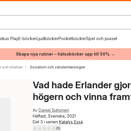
okus Play
E-böcker
Ljudböcker
Pocketböcker
Spel och pussel
Skapa nya rutiner – hälsoböcker upp till 50% →
r och rörelser
Socialism och vänsterideologier
Vad hade Erlander gjort
högern och vinna fram
Av
Daniel Suhonen
Häftad, Svenska, 2021
Del 3 i serien
Katalys Essä
(
5
)
3,8
utav 5 stjärnor. Totalt antal röster: