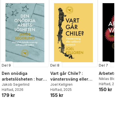
Del 9
Del 8
Del 7
Den onödiga
Vart går Chile? :
Arbetets värd
arbetslösheten : hur
vänstersväng eller
Niklas Blomqvist
Häftad
, 2024
USA slutade oroa sig
Jakob Segerlind
nyliberal revansch
Joel Kellgren
150 kr
Häftad
, 2026
Häftad
, 2025
och började jobba
179 kr
155 kr
al röster: