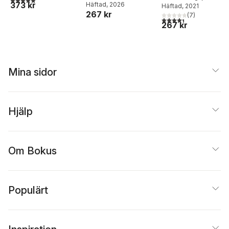
373 kr
Häftad
, 2026
Göran Sonnevi
stärk din moraliska
Häftad
, 2021
267 kr
(
7
)
kompass
4,4
utav 5 stjärnor. Tota
267 kr
Mina sidor
Hjälp
Om Bokus
Populärt