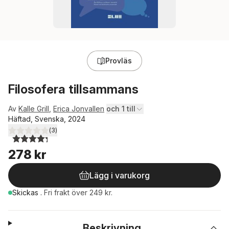
Provläs
Filosofera tillsammans
Av
Kalle Grill
,
Erica Jonvallen
och 1 till
Häftad, Svenska, 2024
(
3
)
4,3
utav 5 stjärnor. Totalt antal röster:
278 kr
Lägg i varukorg
Skickas
.
Fri frakt över 249 kr.
Beskrivning