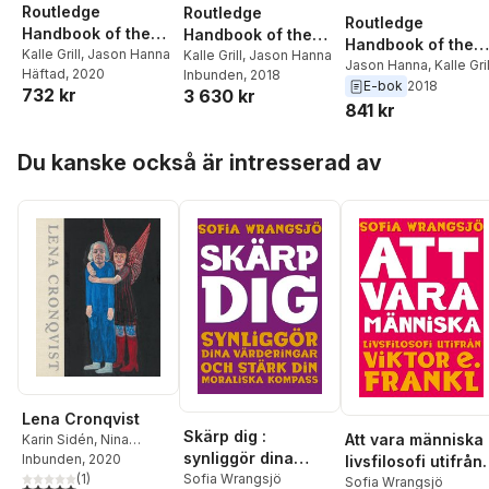
Routledge
Routledge
Routledge
Handbook of the
Handbook of the
Handbook of the
Philosophy of
Kalle Grill
,
Jason Hanna
Philosophy of
Kalle Grill
,
Jason Hanna
Philosophy of
Jason Hanna
,
Kalle Gril
Häftad
, 2020
Inbunden
, 2018
Paternalism
Paternalism
E-bok
2018
Paternalism
732 kr
3 630 kr
841 kr
Hoppa över listan
Du kanske också är intresserad av
Lena Cronqvist
Skärp dig :
Att vara människa 
Karin Sidén
,
Nina
synliggör dina
Weibull
Inbunden
,
Katarina
, 2020
livsfilosofi utifrån
värderingar och
Sofia Wrangsjö
Wadstein Macleod
(
1
)
,
Viktor E. Frankl
Sofia Wrangsjö
5,0
utav 5 stjärnor. Totalt antal röster: