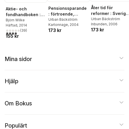
Graham Mather
,
Sofia
Åter tid för
Nerbrand
,
Johan
Pensionssparande
Aktie- och
Norberg
,
Niklas
reformer : Sverige
: förtroende,
fondhandboken :
Nordström
,
Per T
behöver en ny
Urban Bäckström
aktiebubblor, kriser
Urban Bäckström
lär dig spara i
Björn Wilke
Ohlsson
,
Susanna
Inbunden
, 2006
Kartonnage
, 2004
blomstermålning
Häftad
, 2014
och trygghet
aktier och fonder
Popova
,
Maria Rankka
,
173 kr
173 kr
(
39
)
för en bättre
3,8
utav 5 stjärnor. Totalt antal röster:
Anders Röttorp
,
Jens
155 kr
privatekonomi
Spendrup
,
Markus
Uvell
,
Carl-Johan
Westholm
,
Peter
Wolodarski
,
Olle
Mina sidor
Wästberg
,
Anders
Ydstedt
,
Peter Örn
Hjälp
Om Bokus
Populärt