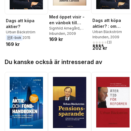
Med öppet visir -
Dags att köpa
Dags att köpa
en vänbok till
aktier? : om
aktier?
Janerik Larsson
Signhild Arnegård,
aktiesparande på
Urban Bäckström
Urban Bäckström
Hansen
Inbunden
,
Hans
, 2009
Inbunden
, 2009
turbulenta
E-bok
2015
169 kr
Bergström
,
Charlie
(
3
)
finansmarknader
169 kr
Brantingsson
,
Urban
3,7
utav 5 stjärnor. Tota
202 kr
Bäckström
,
Agneta
Dreber
,
Peje Emilsson
,
Hoppa över listan
Dick Erixon
,
Anne
Du kanske också är intresserad av
Pandolfi
,
Fredrik Erixon
,
Emil Uddhammar
,
Mats
Gullers
,
Lars
Gustafsson
,
Thomas
Gür
,
Ulla Hamilton
,
Staffan Heimersson
,
Lars-Göran Johansson
,
Anders Johnson
,
Dick
Kling
,
Tove Lifvendahl
,
Anders Kempe
,
Anders
Lindberg
,
PJ Anders
Linder
,
Olof Ljunggren
,
Håkan Lundgren
,